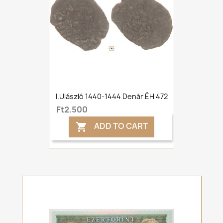
I.Ulászló 1440-1444 Denár ÉH 472
Ft2,500
ADD TO CART
