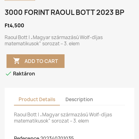
3000 FORINT RAOUL BOTT 2023 BP
Ft4,500
Raoul Bott | „Magyar származású Wolf-díjas
matematikusok” sorozat – 3. elem

ADD TO CART

Raktáron
Product Details
Description
Raoul Bott | „Magyar származású Wolf-díjas
matematikusok” sorozat – 3. elem
Reference
202340701035