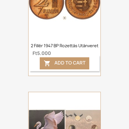
2 Fillér 1947 BP Rozettás Utánveret
Ft5,000
ADD TO CART
