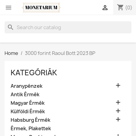
shopping_cart


(0)
search
Home
3000 forint Raoul Bott 2023 BP
KATEGÓRIÁK

Aranypénzek
Antik Érmék

Magyar Érmék

Külföldi Érmék

Habsburg Érmék
Érmek, Plakettek