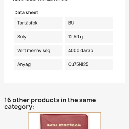
Data sheet
Tartásfok
BU
Súly
12,50 g
Vert mennyiség
4000 darab
Anyag
Cu75Ni25
16 other products in the same
category: