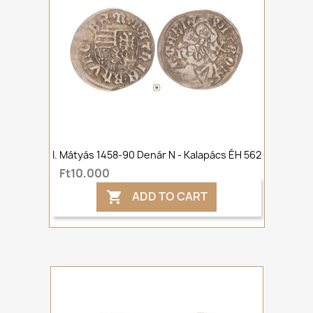
I. Mátyás 1458-90 Denár N - Kalapács ÉH 562
Ft10,000
ADD TO CART
