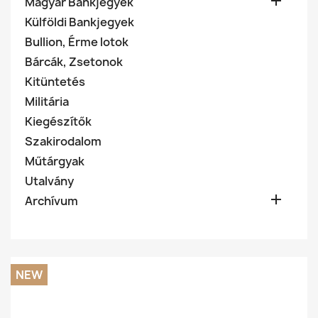

Magyar Bankjegyek
Külföldi Bankjegyek
Bullion, Érme lotok
Bárcák, Zsetonok
Kitüntetés
Militária
Kiegészítők
Szakirodalom
Műtárgyak
Utalvány

Archívum
NEW