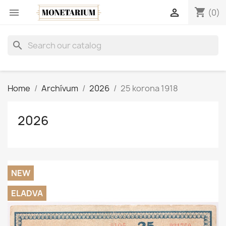
shopping_cart


(0)
search
Home
Archívum
2026
25 korona 1918
2026
NEW
ELADVA