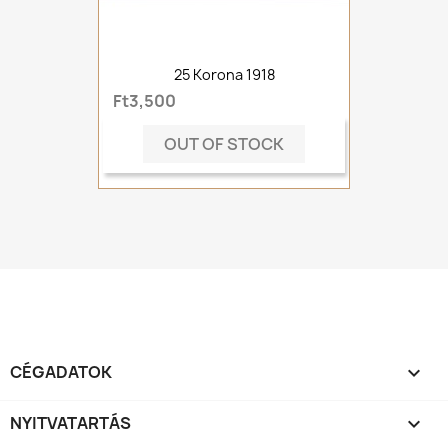
25 Korona 1918
Ft3,500
OUT OF STOCK
CÉGADATOK

NYITVATARTÁS
