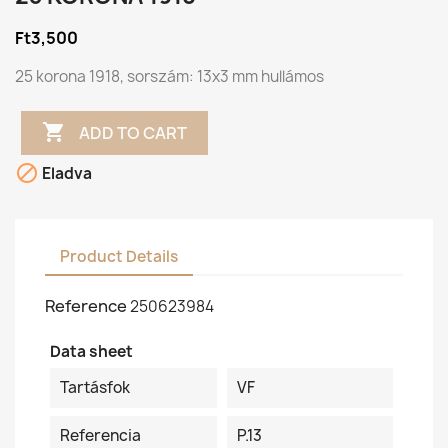
Ft3,500
25 korona 1918, sorszám: 13x3 mm hullámos

ADD TO CART

Eladva
Product Details
Reference
250623984
Data sheet
Tartásfok
VF
Referencia
P.13