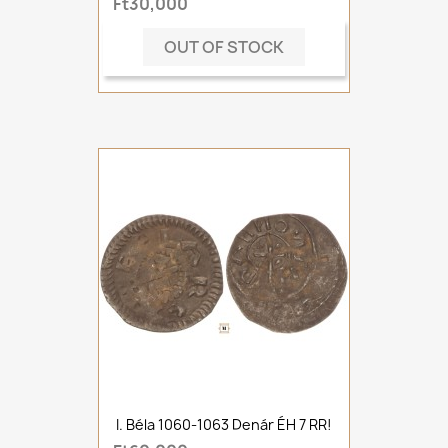
Ft30,000
OUT OF STOCK
I. Béla 1060-1063 Denár ÉH 7 RR!