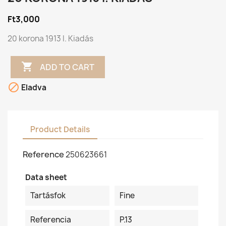
Ft3,000
20 korona 1913 I. Kiadás

ADD TO CART

Eladva
Product Details
Reference
250623661
Data sheet
Tartásfok
Fine
Referencia
P.13