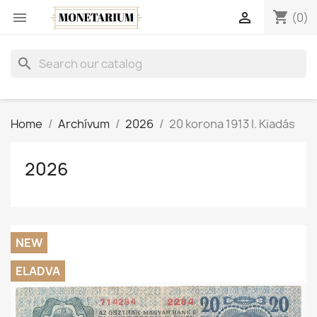
shopping_cart


(0)
search
Home
Archívum
2026
20 korona 1913 I. Kiadás
2026
NEW
ELADVA