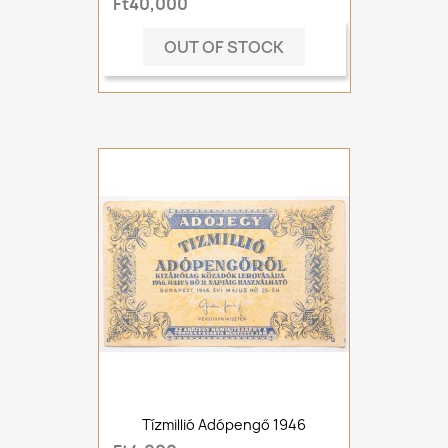
Ft40,000
OUT OF STOCK
Tízmillió Adópengő 1946