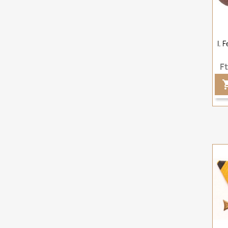
I. 
F