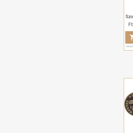
Szol
F