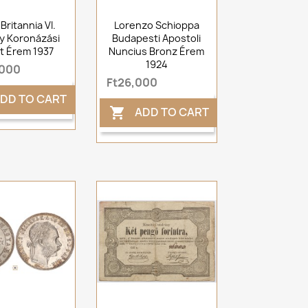
Britannia VI.
Lorenzo Schioppa
y Koronázási
Budapesti Apostoli
t Érem 1937
Nuncius Bronz Érem
1924
,000
Ft26,000
DD TO CART
ADD TO CART
