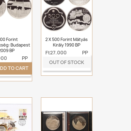
00 Forint
2 X 500 Forint Mátyás
kség: Budapest
Király 1990 BP
2009 BP
Ft27,000
PP
000
PP
OUT OF STOCK
DD TO CART