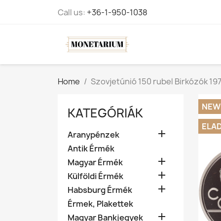
Call us:
+36-1-950-1038
Home
Szovjetúnió 150 rubel Birkózók 19
NEW
KATEGÓRIÁK
ELA

Aranypénzek
Antik Érmék

Magyar Érmék

Külföldi Érmék

Habsburg Érmék
Érmek, Plakettek

Magyar Bankjegyek