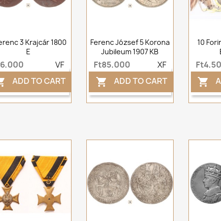
Ferenc 3 Krajcár 1800
Ferenc József 5 Korona
10 For
E
Jubileum 1907 KB
t6,000
VF
Ft85,000
XF
Ft4,5
ADD TO CART
ADD TO CART
A


