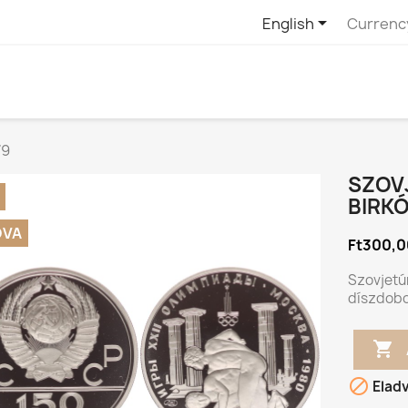

English
Currenc
79
SZOVJ
BIRKÓ
DVA
Ft300,
Szovjetún
díszdob


Elad