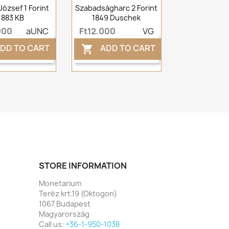
József 1 Forint
Szabadságharc 2 Forint
1883 KB
1849 Duschek
000
aUNC
Ft12,000
VG
DD TO CART
ADD TO CART

STORE INFORMATION
Monetarium
Teréz krt.19 (Oktogon)
1067 Budapest
Magyarország
Call us:
+36-1-950-1038