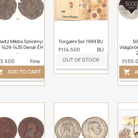
witz Miklós Szörényi
Forgalmi Sor 1999 BU
50
 1429-1435 Denár ÉH
Világörö
Ft14,500
BU
-
OUT OF STOCK
t3,500
Fine
Ft30,
ADD TO CART
A

