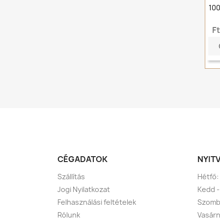
100
F
CÉGADATOK
NYIT
Szállítás
Hétfő:
Jogi Nyilatkozat
Kedd -
Felhasználási feltételek
Szomba
Rólunk
Vasárn