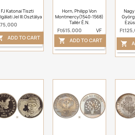
FJ Katonai Tiszti
Horn, Philipp Von
Nagy 
gálati Jel III.osztálya
Montmercy(1540-1568)
Györg
Tallér É.n.
Ezüs
t75,000
Ft615,000
VF
Ft125
ADD TO CART

ADD TO CART

A
