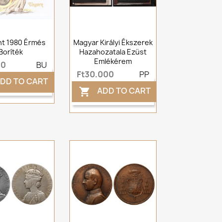
int 1980 Érmés
Magyar Királyi Ékszerek
Boríték
Hazahozatala Ezüst
Emlékérem
00
BU
Ft30,000
PP
DD TO CART
ADD TO CART
