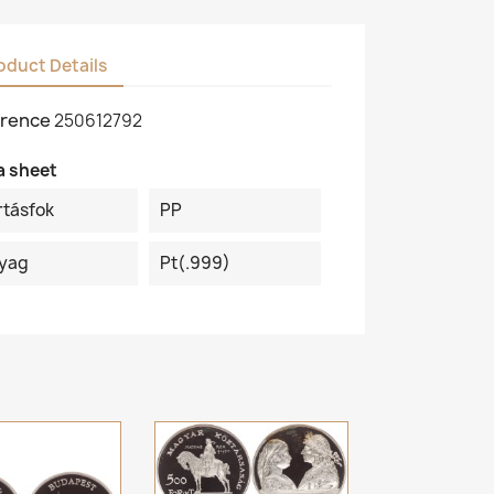
oduct Details
rence
250612792
a sheet
rtásfok
PP
yag
Pt(.999)