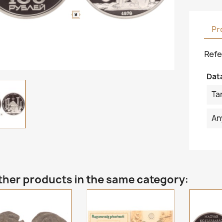
Pr
Refe
Dat
Ta
An
ther products in the same category: