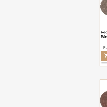
Red
Bán
F