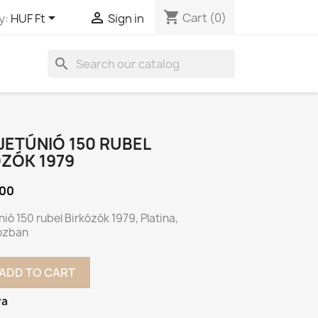
shopping_cart


Cart
(0)
y:
HUF Ft
Sign in
search
ETÚNIÓ 150 RUBEL
ZÓK 1979
000
ió 150 rubel Birkózók 1979, Platina,
ozban
ADD TO CART
va