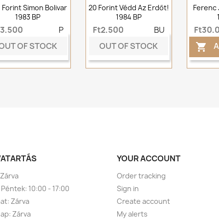
 Forint Simon Bolivar
20 Forint Védd Az Erdőt!
Ferenc 
1983 BP
1984 BP
t3,500
P
Ft2,500
BU
Ft30,
OUT OF STOCK
OUT OF STOCK
A

VATARTÁS
YOUR ACCOUNT
 Zárva
Order tracking
 Péntek: 10:00 - 17:00
Sign in
t: Zárva
Create account
ap: Zárva
My alerts