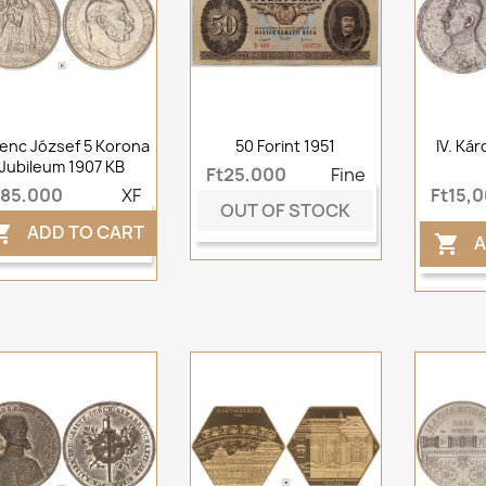
enc József 5 Korona
50 Forint 1951
IV. Ká
Jubileum 1907 KB
Ft25,000
Fine
t85,000
XF
Ft15,
OUT OF STOCK
ADD TO CART

A
