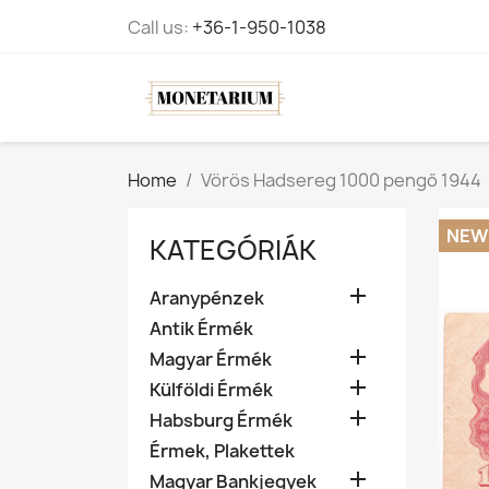
Call us:
+36-1-950-1038
Home
Vörös Hadsereg 1000 pengő 1944
NEW
KATEGÓRIÁK

Aranypénzek
Antik Érmék

Magyar Érmék

Külföldi Érmék

Habsburg Érmék
Érmek, Plakettek

Magyar Bankjegyek