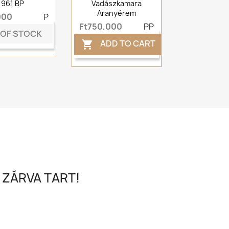
1961 BP
Vadászkamara
Aranyérem
000
P
Ft750,000
PP
 OF STOCK
ADD TO CART

 ZÁRVA TART!