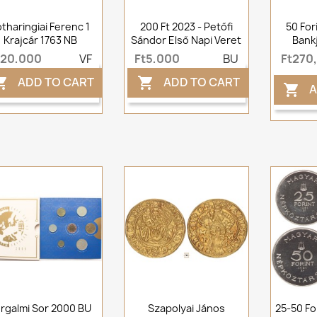
otharingiai Ferenc 1
200 Ft 2023 - Petőfi
50 For
Krajcár 1763 NB
Sándor Első Napi Veret
Bank
t20,000
VF
Ft5,000
BU
Ft270
ADD TO CART
ADD TO CART


A

rgalmi Sor 2000 BU
Szapolyai János
25-50 Fo