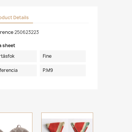
oduct Details
rence
250623223
a sheet
rtásfok
Fine
ferencia
P.M9