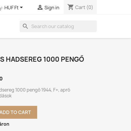
shopping_cart


Cart
(0)
y:
HUF Ft
Sign in
search
S HADSEREG 1000 PENGŐ
0
dsereg 1000 pengő 1944, F+, apró
dások
ADD TO CART
áron