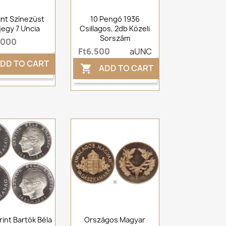
int Színezüst
10 Pengő 1936
jegy 7 Uncia
Csillagos, 2db Közeli
Sorszám
,000
Ft6,500
aUNC
DD TO CART
ADD TO CART

rint Bartók Béla
Országos Magyar