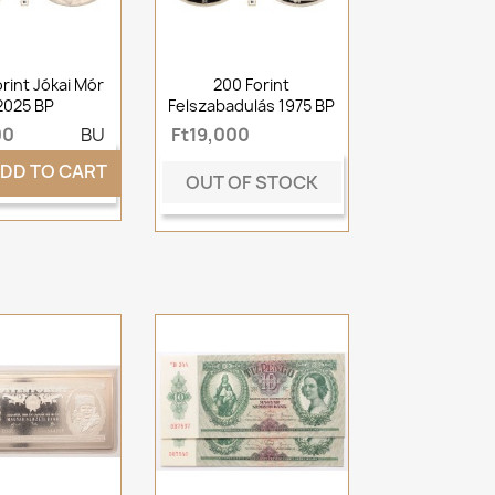
rint Jókai Mór
200 Forint
2025 BP
Felszabadulás 1975 BP
00
BU
Ft19,000
DD TO CART
OUT OF STOCK