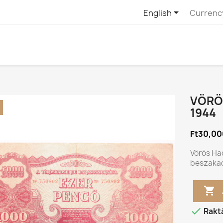

English
Currenc
VÖRÖ
1944
Ft30,00
Vörös Ha
beszaka


Rakt