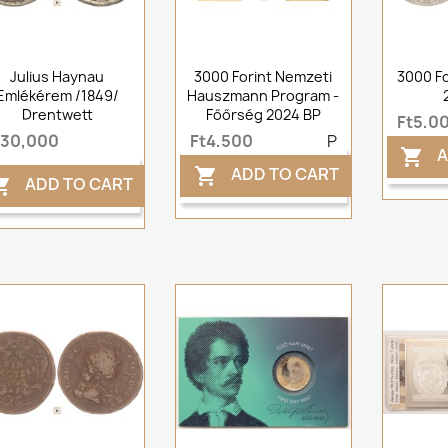
Julius Haynau
3000 Forint Nemzeti
3000 Fo
Emlékérem /1849/
Hauszmann Program -
Drentwett
Főőrség 2024 BP
Ft5,0
t30,000
Ft4,500
P
A

ADD TO CART

ADD TO CART
