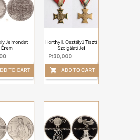
roly Jelmondat
Horthy II. Osztályú Tiszti
Érem
Szolgálati Jel
000
Ft30,000
DD TO CART
ADD TO CART
