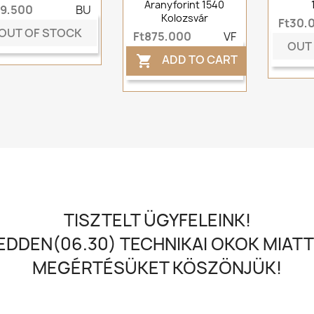
Aranyforint 1540
t9,500
BU
Kolozsvár
Ft30,
OUT OF STOCK
Ft875,000
VF
OUT
ADD TO CART

TISZTELT ÜGYFELEINK!
DDEN(06.30) TECHNIKAI OKOK MIATT
MEGÉRTÉSÜKET KÖSZÖNJÜK!