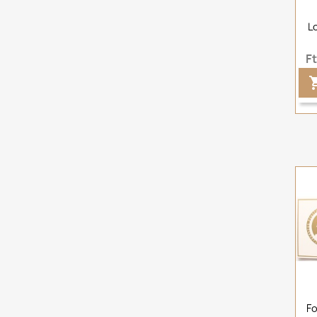
L
F
Fo