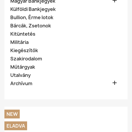

Magyar Bankjegyek
Külföldi Bankjegyek
Bullion, Érme lotok
Bárcák, Zsetonok
Kitüntetés
Militária
Kiegészítők
Szakirodalom
Műtárgyak
Utalvány

Archívum
NEW
ELADVA