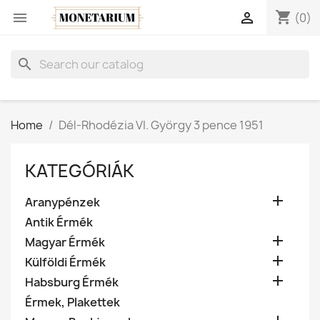
shopping_cart


(0)
search
Home
Dél-Rhodézia VI. György 3 pence 1951
KATEGÓRIÁK

Aranypénzek
Antik Érmék

Magyar Érmék

Külföldi Érmék

Habsburg Érmék
Érmek, Plakettek