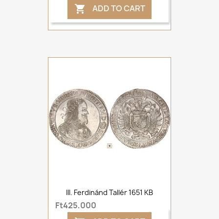
ADD TO CART

III. Ferdinánd Tallér 1651 KB
Ft425,000