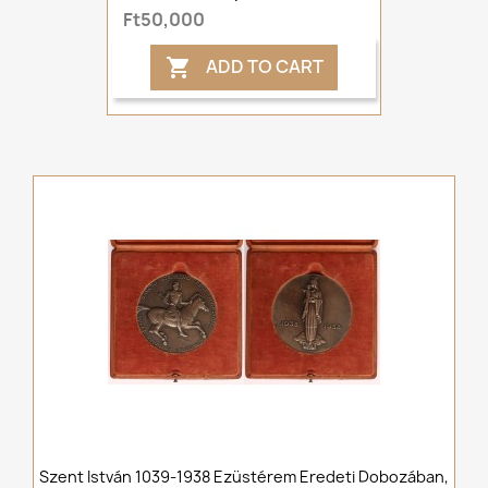
Ft50,000
ADD TO CART

Szent István 1039-1938 Ezüstérem Eredeti Dobozában,