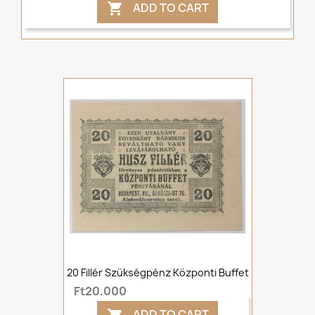
ADD TO CART

20 Fillér Szükségpénz Központi Buffet
Ft20,000
ADD TO CART