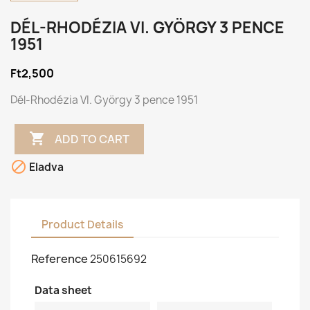
DÉL-RHODÉZIA VI. GYÖRGY 3 PENCE
1951
Ft2,500
Dél-Rhodézia VI. György 3 pence 1951

ADD TO CART

Eladva
Product Details
Reference
250615692
Data sheet