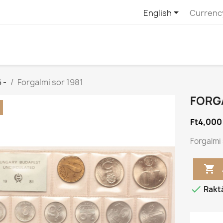

English
Currenc
 -
Forgalmi sor 1981
FORGA
Ft4,000
Forgalmi 


Rakt