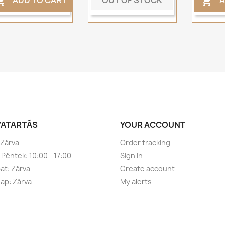
ADD TO CART
A


VATARTÁS
YOUR ACCOUNT
 Zárva
Order tracking
 Péntek: 10:00 - 17:00
Sign in
t: Zárva
Create account
ap: Zárva
My alerts