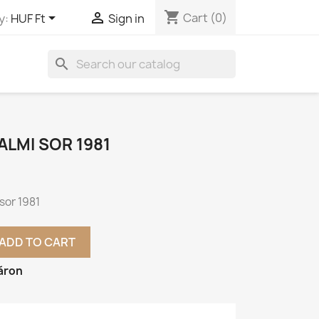
shopping_cart


Cart
(0)
y:
HUF Ft
Sign in
search
LMI SOR 1981
sor 1981
ADD TO CART
áron