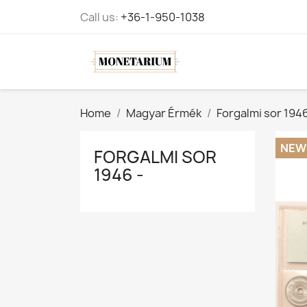
Call us:
+36-1-950-1038
Home
Magyar Érmék
Forgalmi sor 1946
NEW
FORGALMI SOR
1946 -