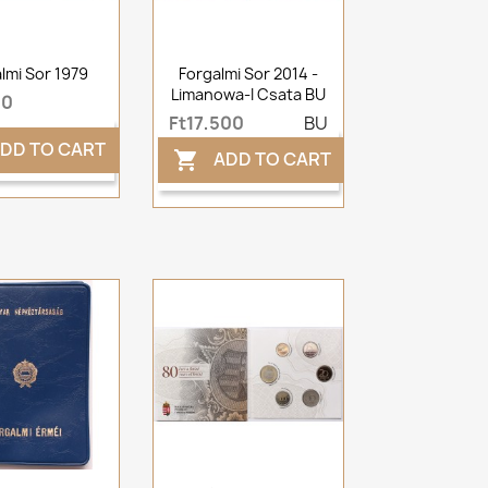
lmi Sor 1979
Forgalmi Sor 2014 -
Limanowa-I Csata BU
00
Ft17,500
BU
DD TO CART
ADD TO CART
