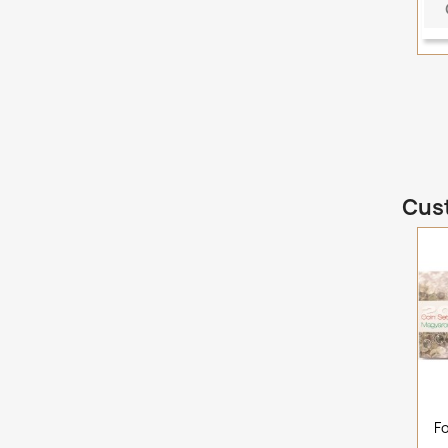
Cust
F