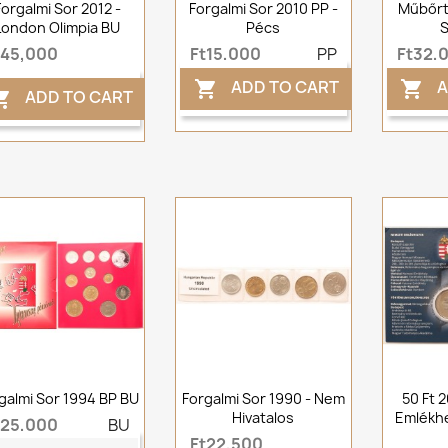
Forgalmi Sor 2012 -
Forgalmi Sor 2010 PP -
Műbőrt
London Olimpia BU
Pécs
S
t45,000
Ft15,000
PP
Ft32,
ADD TO CART
A


ADD TO CART

galmi Sor 1994 BP BU
Forgalmi Sor 1990 - Nem
50 Ft 
Hivatalos
Emlékhe
t25,000
BU
Ft22,500