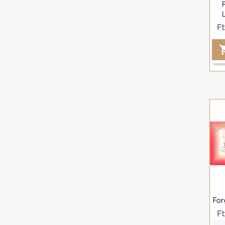
F
For
F