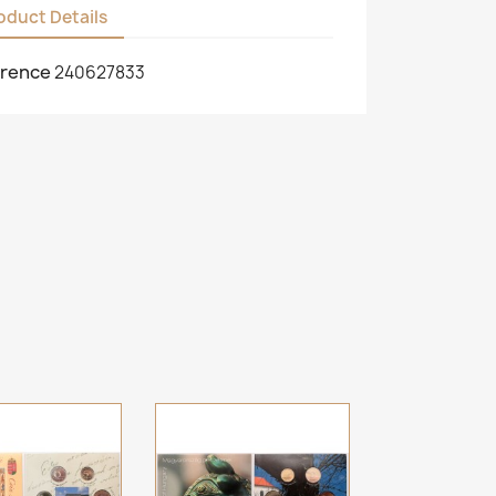
oduct Details
rence
240627833