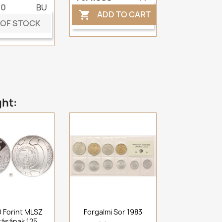
00
BU
ADD TO CART

 OF STOCK
ght:
0 Forint MLSZ
Forgalmi Sor 1983
tásának 125.