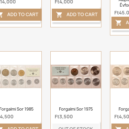
t14,000
Ft4,000
Évfo
Ft45,
ADD TO CART
ADD TO CART


A

Forgalmi Sor 1985
Forgalmi Sor 1975
Forga
t4,500
Ft3,500
Ft4,5
OUT OF STOCK