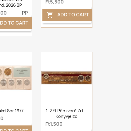
Ft5,500
rd. 2026 BP
000
PP
ADD TO CART

DD TO CART
lmi Sor 1977
1-2 Ft Pénzverő Zrt. -
Könyvjelző
00
Ft1,500