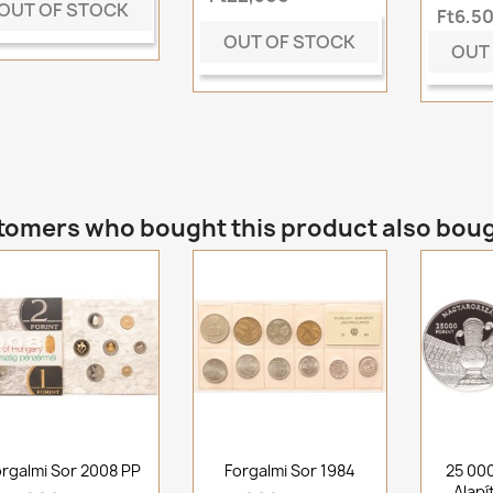
OUT OF STOCK
Ft6,5
OUT OF STOCK
OUT
omers who bought this product also bou
orgalmi Sor 2008 PP
Forgalmi Sor 1984
25 00
Alapí