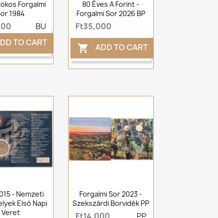
okos Forgalmi
80 Éves A Forint -
or 1984
Forgalmi Sor 2026 BP
000
BU
Ft35,000
DD TO CART
ADD TO CART

2015 - Nemzeti
Forgalmi Sor 2023 -
lyek Első Napi
Szekszárdi Borvidék PP
Veret
Ft14,000
PP