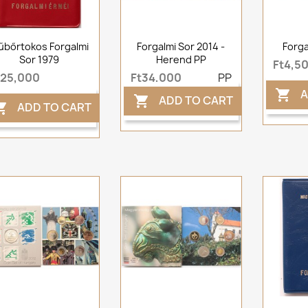
űbőrtokos Forgalmi
Forgalmi Sor 2014 -
Forga
Sor 1979
Herend PP
Ft4,5
t25,000
Ft34,000
PP
A

ADD TO CART

ADD TO CART
