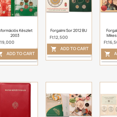
nformációs Készlet
Forgalmi Sor 2012 BU
Forgal
2003
Mikes
Ft12,500
t19,000
Ft16,
ADD TO CART

ADD TO CART
A

