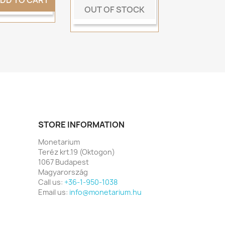
DD TO CART
OUT OF STOCK
STORE INFORMATION
Monetarium
Teréz krt.19 (Oktogon)
1067 Budapest
Magyarország
Call us:
+36-1-950-1038
Email us:
info@monetarium.hu