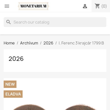
shopping_cart


(0)
search
Home
Archívum
2026
I. Ferenc 3 krajcár 1799 B
2026
NEW
ELADVA