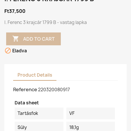
Ft37,500
I. Ferenc 3 krajcár 1799 B - vastag lapka

ADD TO CART

Eladva
Product Details
Reference
220320080917
Data sheet
Tartásfok
VF
Súly
18,1g