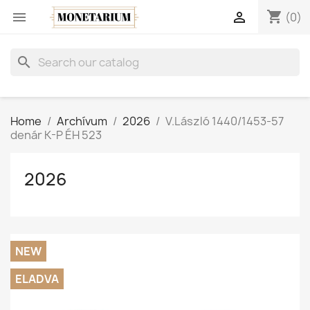
shopping_cart


(0)
search
Home
Archívum
2026
V.László 1440/1453-57
denár K-P ÉH 523
2026
NEW
ELADVA