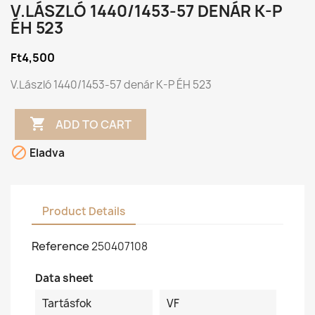
V.LÁSZLÓ 1440/1453-57 DENÁR K-P
ÉH 523
Ft4,500
V.László 1440/1453-57 denár K-P ÉH 523

ADD TO CART

Eladva
Product Details
Reference
250407108
Data sheet
Tartásfok
VF