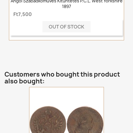
Angol Szabadkőműves Kitüntetés P.C.L. West Yorkshire
1897
Ft7,500
OUT OF STOCK
Customers who bought this product
also bought: