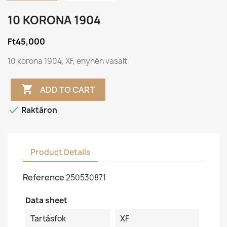
10 KORONA 1904
Ft45,000
10 korona 1904, XF, enyhén vasalt

ADD TO CART

Raktáron
Product Details
Reference
250530871
Data sheet
Tartásfok
XF