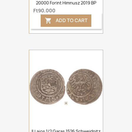
20000 Forint Himnusz 2019 BP
Ft90,000
ADD TO CART

II.Lajos 1/2 Garas 1526 Schweidnitz