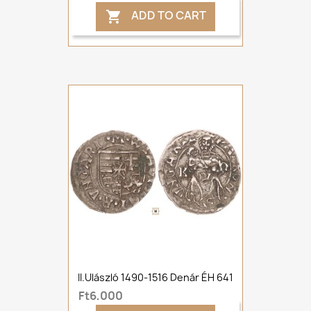
ADD TO CART

II.Ulászló 1490-1516 Denár ÉH 641
Ft6,000