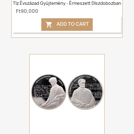
Tíz Évszázad Gyűjtemény - Érmeszett Díszdobozban
Ft90,000
ADD TO CART
