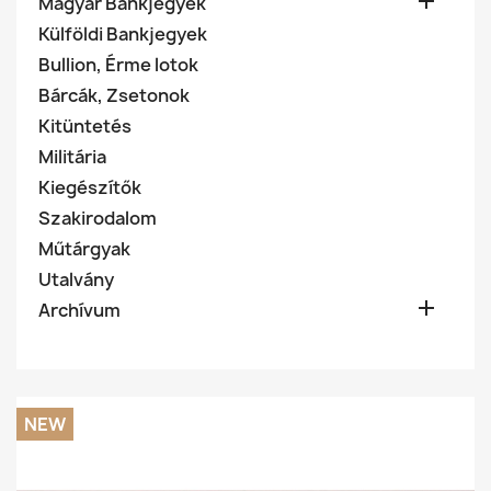

Magyar Bankjegyek
Külföldi Bankjegyek
Bullion, Érme lotok
Bárcák, Zsetonok
Kitüntetés
Militária
Kiegészítők
Szakirodalom
Műtárgyak
Utalvány

Archívum
NEW