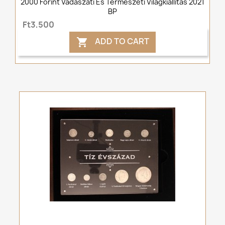
2000 Forint Vadászati És Természeti Világkiállítás 2021
BP
Ft3,500
ADD TO CART
