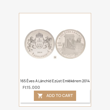
165 Éves A Lánchíd Ezüst Emlékérem 2014
Ft15,000
ADD TO CART
