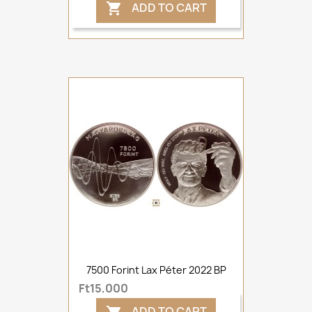
ADD TO CART

7500 Forint Lax Péter 2022 BP
Ft15,000
ADD TO CART