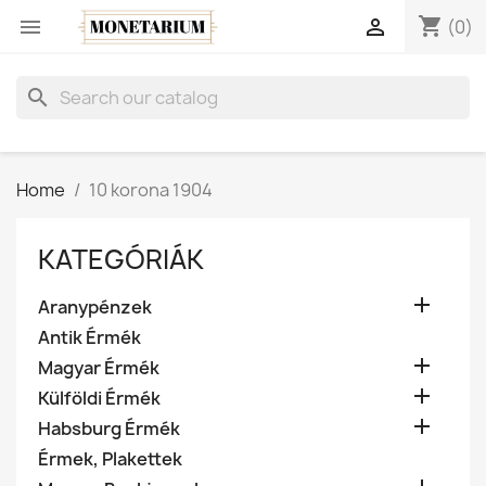
shopping_cart


(0)
search
Home
10 korona 1904
KATEGÓRIÁK

Aranypénzek
Antik Érmék

Magyar Érmék

Külföldi Érmék

Habsburg Érmék
Érmek, Plakettek