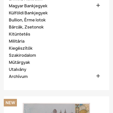

Magyar Bankjegyek
Külföldi Bankjegyek
Bullion, Érme lotok
Bárcák, Zsetonok
Kitüntetés
Militária
Kiegészítők
Szakirodalom
Műtárgyak
Utalvány

Archívum
NEW