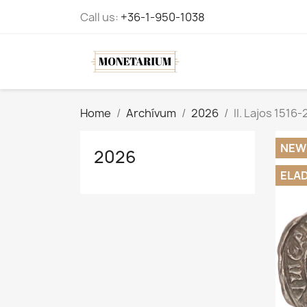
Call us:
+36-1-950-1038
Home
Archívum
2026
II. Lajos 1516
NEW
2026
ELA