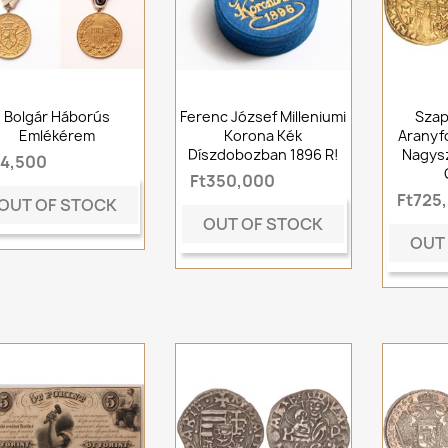
Bolgár Háborús
Ferenc József Milleniumi
Szap
Emlékérem
Korona Kék
Aranyfo
Díszdobozban 1896 R!
Nagysz
t4,500
Ft350,000
Ft725
OUT OF STOCK
OUT OF STOCK
OUT