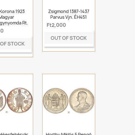
Korona 1923
Zsigmond 1387-1437
Magyar
Parvus Vjn. ÉH451
gynyomda Rt.
Ft2,000
00
OUT OF STOCK
 OF STOCK
ékesfehérvár
Horthy Miklós 5 Pengő