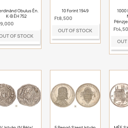
Ferdinánd Obulus Én.
10 Forint 1949
1000 
K-B ÉH 752
Ft8,500
Pénzje
t9,000
Ft4,5
OUT OF STOCK
OUT OF STOCK
OUT
V. István /IV.Béla/
5 Pengő Szent István
MÉE Sz