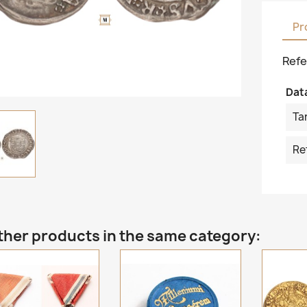
Pr
Refe
Dat
Ta
Re
ther products in the same category: