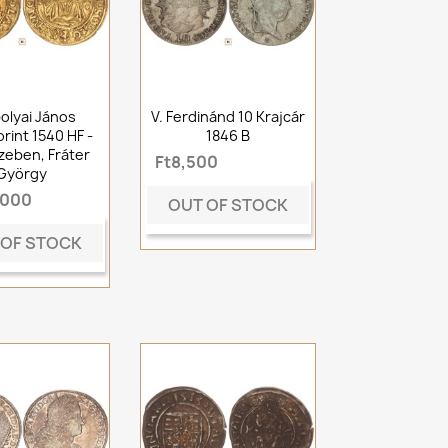
olyai János
V. Ferdinánd 10 Krajcár
rint 1540 HF -
1846 B
eben, Fráter
Ft8,500
György
,000
OUT OF STOCK
 OF STOCK