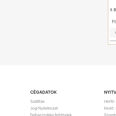
II.
F
CÉGADATOK
NYIT
Szállítás
Hétfő:
Jogi Nyilatkozat
Kedd -
Felhasználási feltételek
Szomba