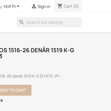
shopping_cart


Cart
(0)
y:
HUF Ft
Sign in
search
AJOS 1516-26 DENÁR 1519 K-G
3
 1516-26 denár 1519 K-G ÉH 673, VF+
ADD TO CART
va