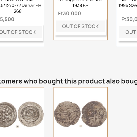
45/1270-72 Denár ÉH
1938 BP
1995 Sze
268
Ft30,000
t5,500
Ft30,
OUT OF STOCK
OUT OF STOCK
OUT
omers who bought this product also bou