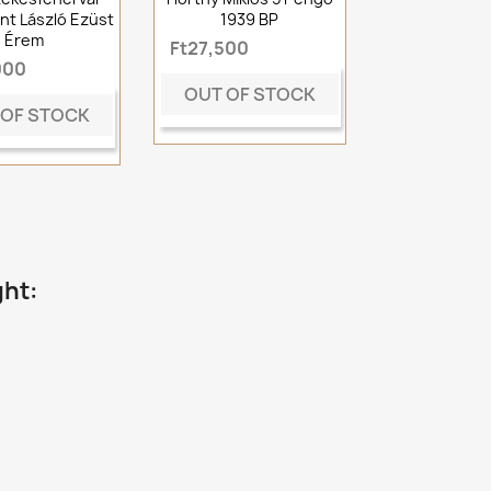
nt László Ezüst
1939 BP
Érem
Ft27,500
000
OUT OF STOCK
 OF STOCK
ght: