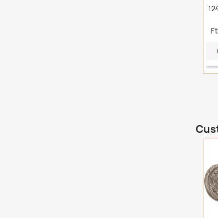
12
F
Cust