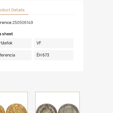
oduct Details
rence
250506149
a sheet
rtásfok
VF
ferencia
ÉH 673