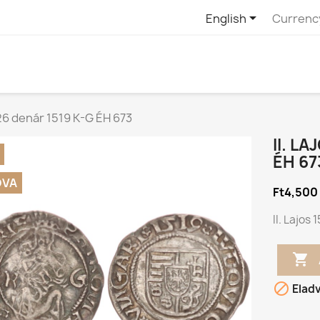

English
Currenc
-26 denár 1519 K-G ÉH 673
II. L
ÉH 67
DVA
Ft4,500
II. Lajos


Elad