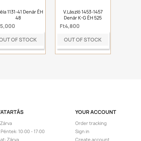
 Béla 1131-41 Denár ÉH
V.László 1453-1457
48
Denár K-G ÉH 525
t5,000
Ft4,800
OUT OF STOCK
OUT OF STOCK
VATARTÁS
YOUR ACCOUNT
 Zárva
Order tracking
 Péntek: 10:00 - 17:00
Sign in
t: Zárva
Create account