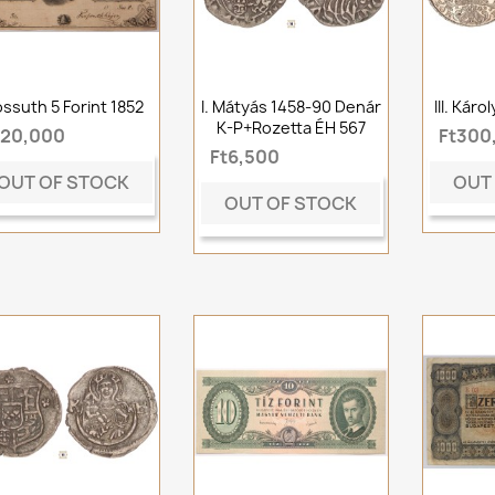
ssuth 5 Forint 1852
I. Mátyás 1458-90 Denár
III. Káro
K-P+rozetta ÉH 567
t20,000
Ft300
Ft6,500
OUT OF STOCK
OUT
OUT OF STOCK