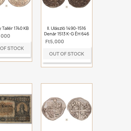
ly Tallér 1740 KB
II. Ulászló 1490-1516
Denár 1513 K-G ÉH 646
,000
Ft5,000
 OF STOCK
OUT OF STOCK