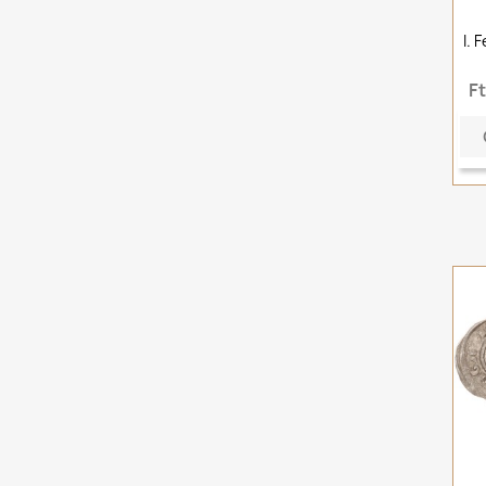
I. 
F