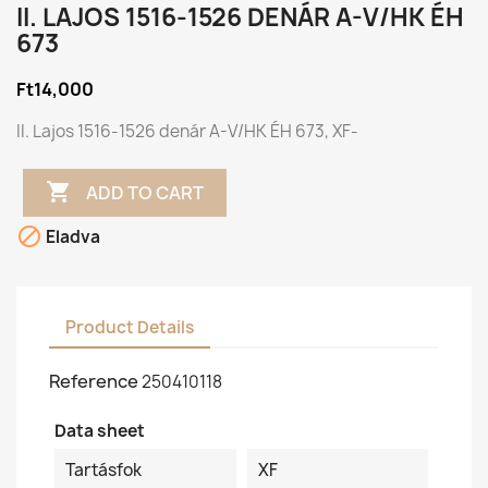
II. LAJOS 1516-1526 DENÁR A-V/HK ÉH
673
Ft14,000
II. Lajos 1516-1526 denár A-V/HK ÉH 673, XF-

ADD TO CART

Eladva
Product Details
Reference
250410118
Data sheet
Tartásfok
XF