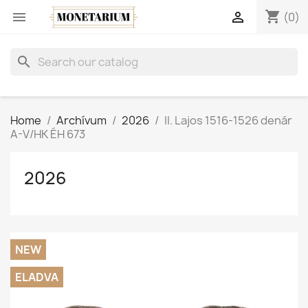
shopping_cart


(0)
search
Home
Archívum
2026
II. Lajos 1516-1526 denár
A-V/HK ÉH 673
2026
NEW
ELADVA