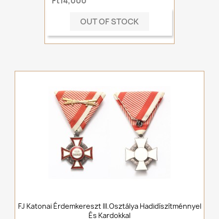
Ft14,000
OUT OF STOCK
FJ Katonai Érdemkereszt III.osztálya Hadidíszítménnyel
És Kardokkal