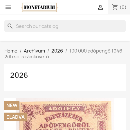
shopping_cart


(0)
search
Home
Archívum
2026
100 000 adópengő 1946
2db sorszámkövető
2026
NEW
ELADVA