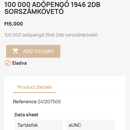
100 000 ADÓPENGŐ 1946 2DB
SORSZÁMKÖVETŐ
Ft5,000
100 000 adópengő 1946 2db sorszámkövető

ADD TO CART

Eladva
Product Details
Reference
241207500
Data sheet
Tartásfok
aUNC