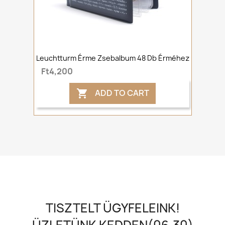
Leuchtturm Érme Zsebalbum 48 Db Érméhez
Ft4,200
ADD TO CART

TISZTELT ÜGYFELEINK!