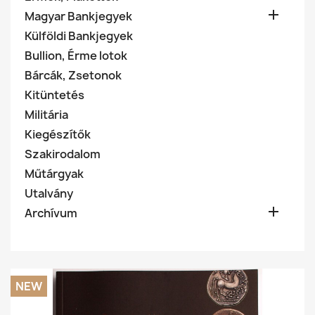

Magyar Bankjegyek
Külföldi Bankjegyek
Bullion, Érme lotok
Bárcák, Zsetonok
Kitüntetés
Militária
Kiegészítők
Szakirodalom
Műtárgyak
Utalvány

Archívum
NEW