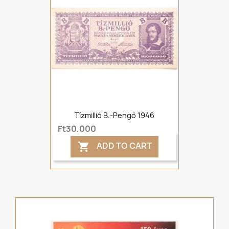
Tízmillió B.-Pengő 1946
Ft30,000
ADD TO CART
