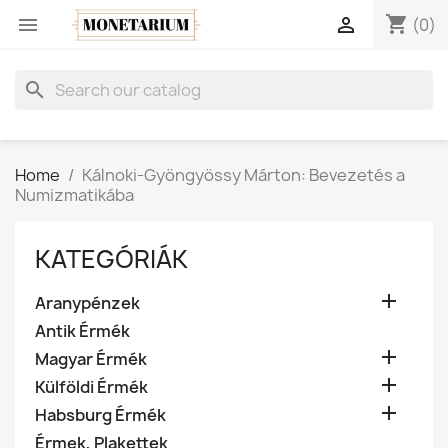
shopping_cart


(0)
search
Home
Kálnoki-Gyöngyössy Márton: Bevezetés a
Numizmatikába
KATEGÓRIÁK

Aranypénzek
Antik Érmék

Magyar Érmék

Külföldi Érmék

Habsburg Érmék
Érmek, Plakettek