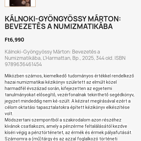
KÁLNOKI-GYÖNGYÖSSY MÁRTON:
BEVEZETÉS A NUMIZMATIKÁBA
Ft6,990
Kálnoki-Gyöngyössy Márton: Bevezetés a
Numizmatikába, L'Harmattan, Bp., 2025, 344 old. ISBN
9789636461454
Miközben számos, kiemelkedő tudományos értékkel rendelkező
hazai numizmatikai kézikönyv született az elmúlt közel
harmadfél évszázad során, kifejezetten az egyetemi
tanulmányokat elősegítő, vezérfonalnak tekinthető segédkönyv,
jegyzet mindeddig nem ké-szült. A kézirat megírásával ezért a
célom oktatási tapasztalatokra épített kézikönyv elkészítése
volt.
Módszertani szempontból a szakirodalom azon részéhez
kívánok csatlakozni, amely a pénzérme feltalálásától kezdve
kíséri végig a pénztörténetet, az érmék és érmek pályafutását.
Számomra a (mű)tárgy és az azzal foglalkozó történeti