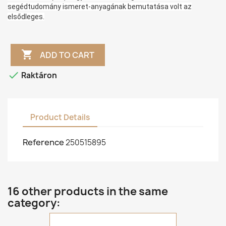
segédtudomány ismeret-anyagának bemutatása volt az
elsődleges.

ADD TO CART

Raktáron
Product Details
Reference
250515895
16 other products in the same
category: