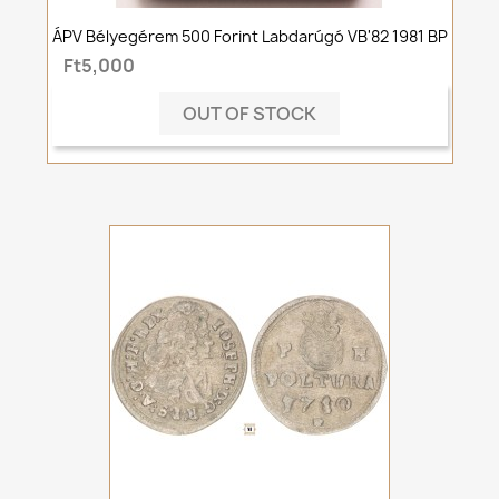
ÁPV Bélyegérem 500 Forint Labdarúgó VB'82 1981 BP
Ft5,000
OUT OF STOCK