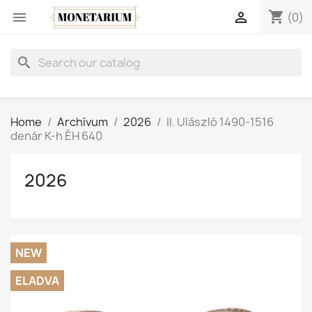
shopping_cart


(0)
search
Home
Archívum
2026
II. Ulászló 1490-1516
denár K-h ÉH 640
2026
NEW
ELADVA