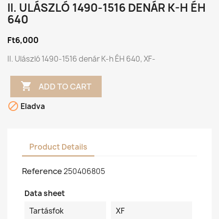
II. ULÁSZLÓ 1490-1516 DENÁR K-H ÉH
640
Ft6,000
II. Ulászló 1490-1516 denár K-h ÉH 640, XF-

ADD TO CART

Eladva
Product Details
Reference
250406805
Data sheet
Tartásfok
XF