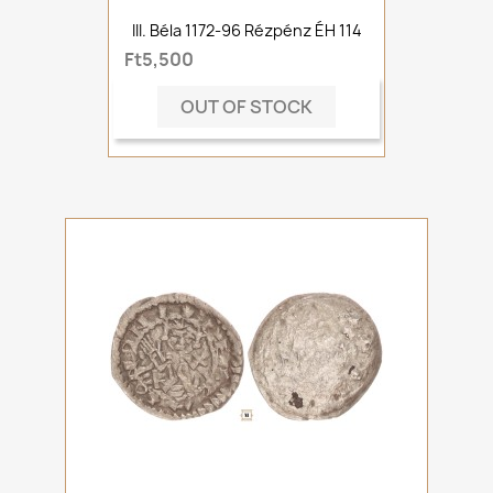
III. Béla 1172-96 Rézpénz ÉH 114
Ft5,500
OUT OF STOCK