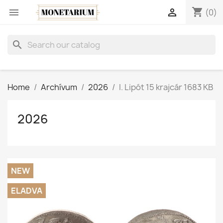
shopping_cart


(0)
search
Home
Archívum
2026
I. Lipót 15 krajcár 1683 KB
2026
NEW
ELADVA