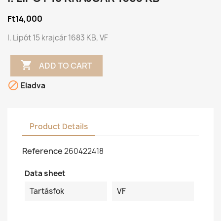
Ft14,000
I. Lipót 15 krajcár 1683 KB, VF

ADD TO CART

Eladva
Product Details
Reference
260422418
Data sheet
Tartásfok
VF