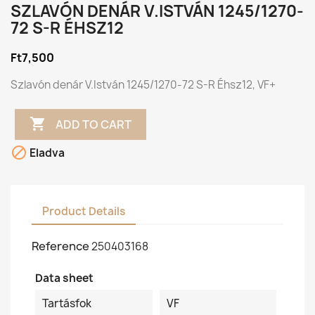
SZLAVÓN DENÁR V.ISTVÁN 1245/1270-
72 S-R ÉHSZ12
Ft7,500
Szlavón denár V.István 1245/1270-72 S-R Éhsz12, VF+

ADD TO CART

Eladva
Product Details
Reference
250403168
Data sheet
Tartásfok
VF