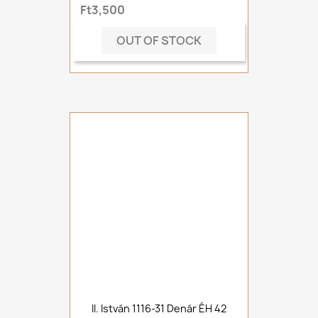
Ft3,500
OUT OF STOCK
II. István 1116-31 Denár ÉH 42