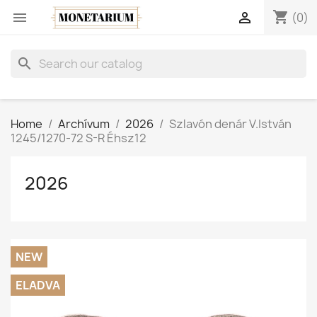
shopping_cart


(0)
search
Home
Archívum
2026
Szlavón denár V.István
1245/1270-72 S-R Éhsz12
2026
NEW
ELADVA