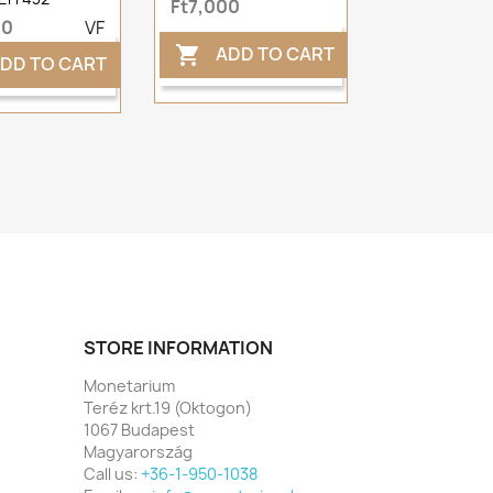
Ft7,000
00
VF
ADD TO CART

DD TO CART
STORE INFORMATION
Monetarium
Teréz krt.19 (Oktogon)
1067 Budapest
Magyarország
Call us:
+36-1-950-1038