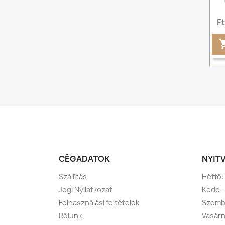
F
CÉGADATOK
NYIT
Szállítás
Hétfő:
Jogi Nyilatkozat
Kedd -
Felhasználási feltételek
Szomba
Rólunk
Vasárn