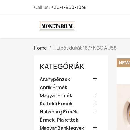
Call us:
+36-1-950-1038
Home
I. Lipót dukát 1677 NGC AU58
NEW
KATEGÓRIÁK

Aranypénzek
Antik Érmék

Magyar Érmék

Külföldi Érmék

Habsburg Érmék
Érmek, Plakettek

Magyar Bankjegyek