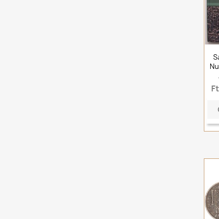
S
Nu
F