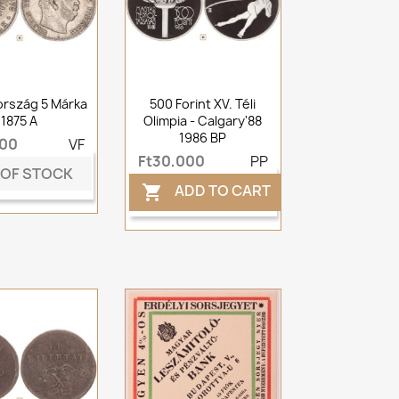
rszág 5 Márka
500 Forint XV. Téli
1875 A
Olimpia - Calgary'88
1986 BP
000
VF
Ft30,000
PP
 OF STOCK
ADD TO CART
