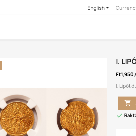

English
Currenc
I. LI
Ft1,950
I. Lipót


Rakt