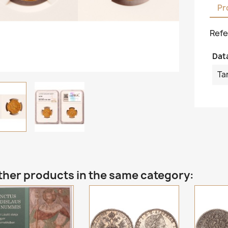
Pr
Refe
Dat
Ta
ther products in the same category: