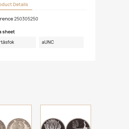
oduct Details
rence
250305250
a sheet
rtásfok
aUNC