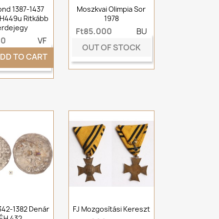
nd 1387-1437
Moszkvai Olimpia Sor
H449u Ritkább
1978
erdejegy
Ft85,000
BU
00
VF
OUT OF STOCK
DD TO CART
1342-1382 Denár
FJ Mozgosítási Kereszt
ÉH 432