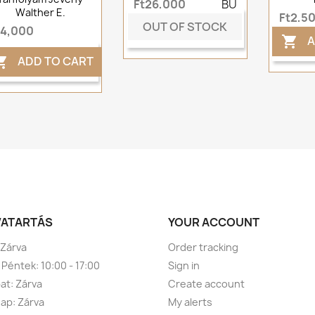
Ft26,000
BU
Walther E.
Ft2,5
OUT OF STOCK
t4,000
A

ADD TO CART

VATARTÁS
YOUR ACCOUNT
 Zárva
Order tracking
 Péntek: 10:00 - 17:00
Sign in
t: Zárva
Create account
ap: Zárva
My alerts