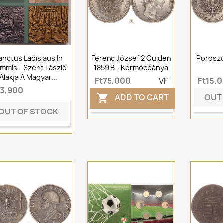
anctus Ladislaus In
Ferenc József 2 Gulden
Poroszo
mmis - Szent László
1859 B - Körmöcbánya
Alakja A Magyar...
Ft75,000
VF
Ft15,
t3,900
OUT
ADD TO CART

OUT OF STOCK