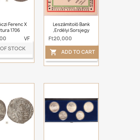
kóczi Ferenc X
Leszámitoló Bank
ltura 1706
,Erdélyi Sorsjegy
000
VF
Ft20,000
 OF STOCK
ADD TO CART
