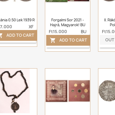
ánia 0.50 Lek 1939 R
Forgalmi Sor 2021 -
II. Rá
Hajrá, Magyarok! BU
Po
t7,000
XF
Ft15,000
BU
Ft15,
ADD TO CART

OUT
ADD TO CART
