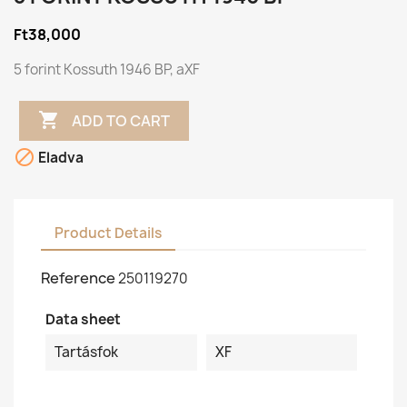
Ft38,000
5 forint Kossuth 1946 BP, aXF

ADD TO CART

Eladva
Product Details
Reference
250119270
Data sheet
Tartásfok
XF