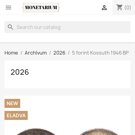
shopping_cart


(0)
search
Home
Archívum
2026
5 forint Kossuth 1946 BP
2026
NEW
ELADVA