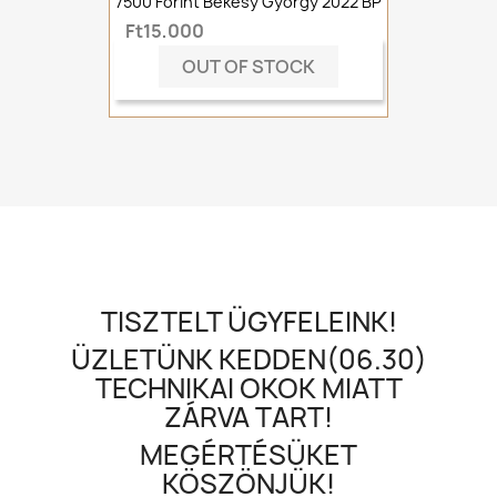
7500 Forint Békésy György 2022 BP
Ft15,000
OUT OF STOCK
TISZTELT ÜGYFELEINK!
ÜZLETÜNK KEDDEN(06.30)
TECHNIKAI OKOK MIATT
ZÁRVA TART!
MEGÉRTÉSÜKET
KÖSZÖNJÜK!