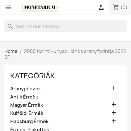
shopping_cart


(0)
search
Home
2000 forint Hunyadi János aranyforintja 2022
BP
KATEGÓRIÁK

Aranypénzek
Antik Érmék

Magyar Érmék

Külföldi Érmék

Habsburg Érmék
Érmek, Plakettek