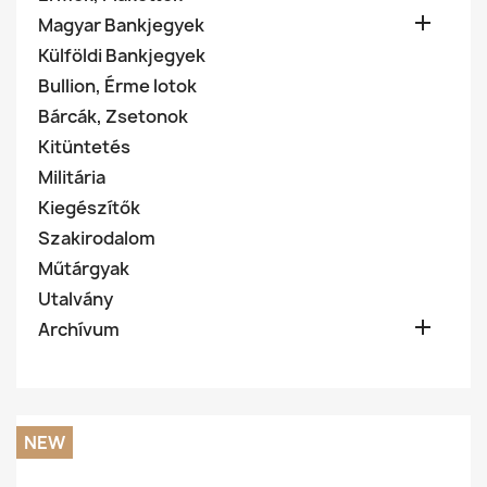

Magyar Bankjegyek
Külföldi Bankjegyek
Bullion, Érme lotok
Bárcák, Zsetonok
Kitüntetés
Militária
Kiegészítők
Szakirodalom
Műtárgyak
Utalvány

Archívum
NEW