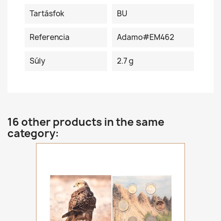
Tartásfok
BU
Referencia
Adamo#EM462
Súly
2.7 g
16 other products in the same
category: