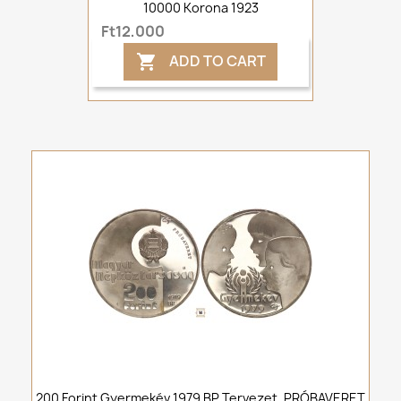
10000 Korona 1923
Ft12,000
ADD TO CART

200 Forint Gyermekév 1979 BP Tervezet, PRÓBAVERET