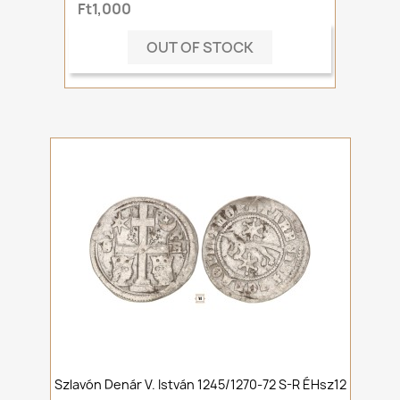
Ft1,000
OUT OF STOCK
Szlavón Denár V. István 1245/1270-72 S-R ÉHsz12