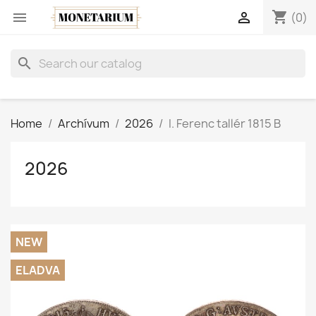
shopping_cart


(0)
search
Home
Archívum
2026
I. Ferenc tallér 1815 B
2026
NEW
ELADVA