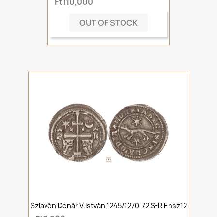
Ft110,000
OUT OF STOCK
Szlavón Denár V.István 1245/1270-72 S-R Éhsz12