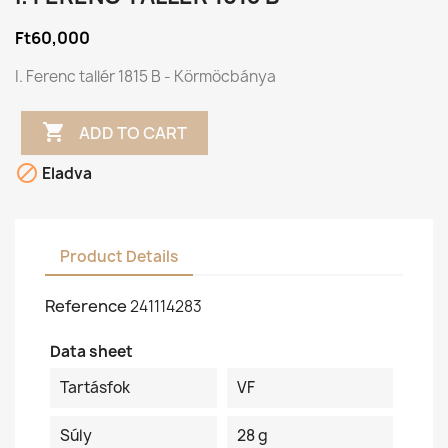
Ft60,000
I. Ferenc tallér 1815 B - Körmöcbánya

ADD TO CART

Eladva
Product Details
Reference
241114283
Data sheet
Tartásfok
VF
Súly
28 g