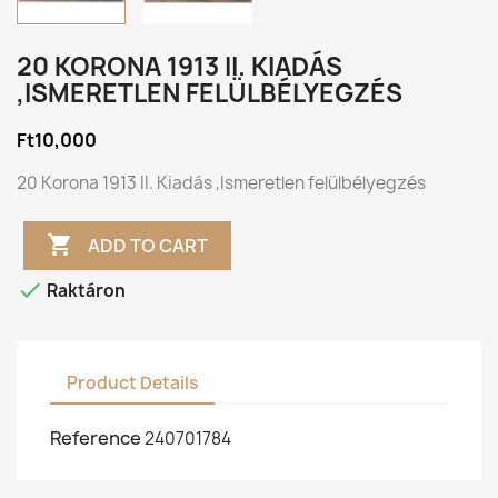
20 KORONA 1913 II. KIADÁS
,ISMERETLEN FELÜLBÉLYEGZÉS
Ft10,000
20 Korona 1913 II. Kiadás ,Ismeretlen felülbélyegzés

ADD TO CART

Raktáron
Product Details
Reference
240701784