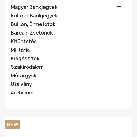

Magyar Bankjegyek
Külföldi Bankjegyek
Bullion, Érme lotok
Bárcák, Zsetonok
Kitüntetés
Militária
Kiegészítők
Szakirodalom
Műtárgyak
Utalvány

Archívum
NEW