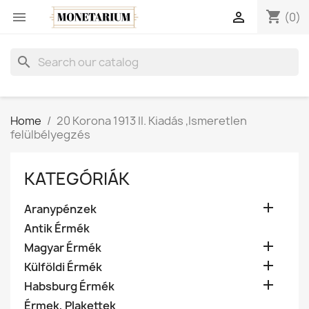
shopping_cart


(0)
search
Home
20 Korona 1913 II. Kiadás ,Ismeretlen
felülbélyegzés
KATEGÓRIÁK

Aranypénzek
Antik Érmék

Magyar Érmék

Külföldi Érmék

Habsburg Érmék
Érmek, Plakettek