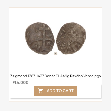
Zsigmond 1387-1437 Denár ÉH449g Ritkább Verdejegy
Ft4,000
ADD TO CART
