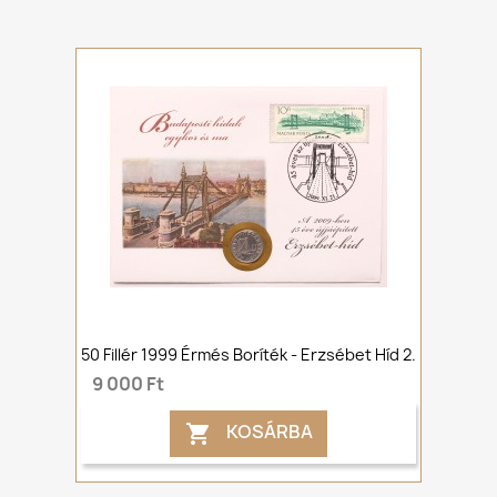
50 Fillér 1999 Érmés Boríték - Erzsébet Híd 2.
9 000 Ft
KOSÁRBA
