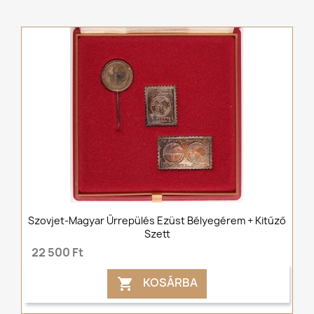
Szovjet-Magyar Űrrepülés Ezüst Bélyegérem + Kitűző
Szett
22 500 Ft
KOSÁRBA
