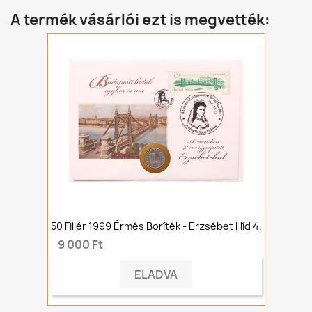
A termék vásárlói ezt is megvették:
50 Fillér 1999 Érmés Boríték - Erzsébet Híd 4.
9 000 Ft
ELADVA