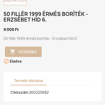
50 FILLÉR 1999 ÉRMÉS BORÍTÉK -
ERZSÉBET HÍD 6.
9 000 Ft
50 fillér 1999 érmés boríték - Erzsébet híd 6.

KOSÁRBA

Eladva
Termék részletei
Cikkszám
260225682