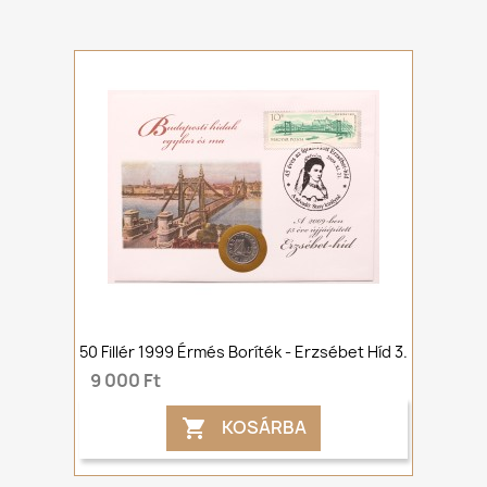
50 Fillér 1999 Érmés Boríték - Erzsébet Híd 3.
9 000 Ft
KOSÁRBA
