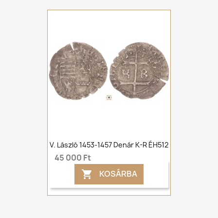
V. László 1453-1457 Denár K-R ÉH512
45 000 Ft
KOSÁRBA
