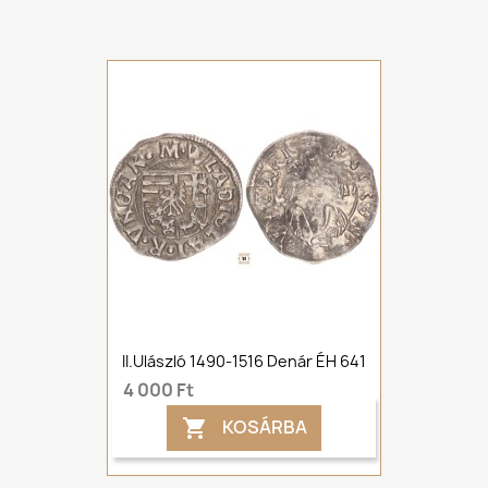
II.Ulászló 1490-1516 Denár ÉH 641
4 000 Ft
KOSÁRBA
