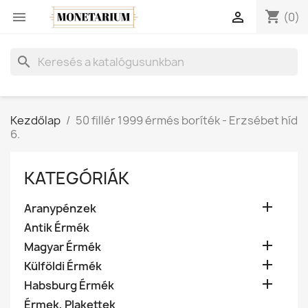
shopping_cart


(0)
search
Kezdőlap
50 fillér 1999 érmés boríték - Erzsébet híd
6.
KATEGÓRIÁK

Aranypénzek
Antik Érmék

Magyar Érmék

Külföldi Érmék

Habsburg Érmék
Érmek, Plakettek