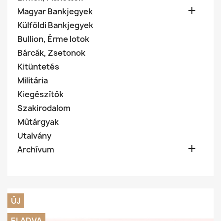

Magyar Bankjegyek
Külföldi Bankjegyek
Bullion, Érme lotok
Bárcák, Zsetonok
Kitüntetés
Militária
Kiegészítők
Szakirodalom
Műtárgyak
Utalvány

Archívum
ÚJ
ELADVA