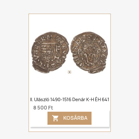
II. Ulászló 1490-1516 Denár K-H ÉH 641
8 500 Ft
KOSÁRBA
