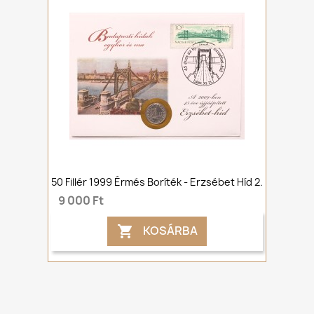
50 Fillér 1999 Érmés Boríték - Erzsébet Híd 2.
9 000 Ft
KOSÁRBA
