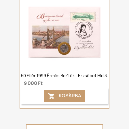
50 Fillér 1999 Érmés Boríték - Erzsébet Híd 3.
9 000 Ft
KOSÁRBA
