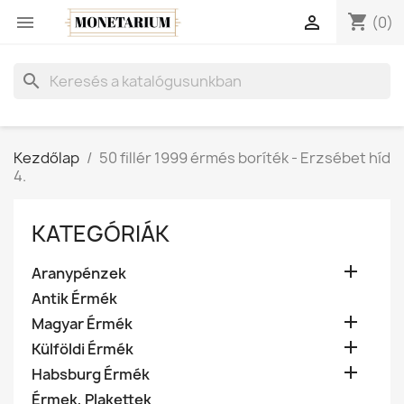
shopping_cart


(0)
search
Kezdőlap
50 fillér 1999 érmés boríték - Erzsébet híd
4.
KATEGÓRIÁK

Aranypénzek
Antik Érmék

Magyar Érmék

Külföldi Érmék

Habsburg Érmék
Érmek, Plakettek