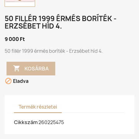
50 FILLÉR 1999 ÉRMÉS BORÍTÉK -
ERZSÉBET HÍD 4.
9 000 Ft
50 fillér 1999 érmés boríték - Erzsébet híd 4.

KOSÁRBA

Eladva
Termék részletei
Cikkszám
260225475