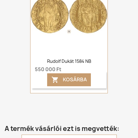
Rudolf Dukát 1584 NB
550 000 Ft
KOSÁRBA

A termék vásárlói ezt is megvették: