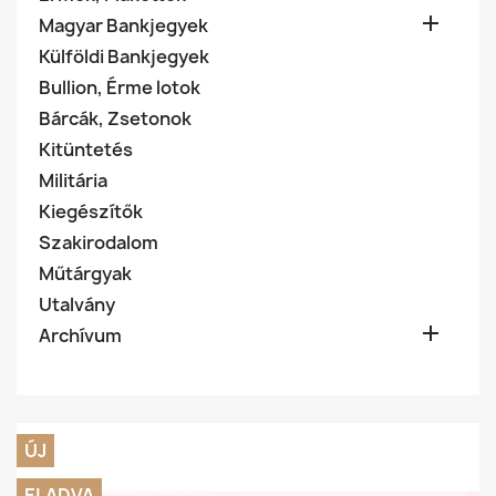

Magyar Bankjegyek
Külföldi Bankjegyek
Bullion, Érme lotok
Bárcák, Zsetonok
Kitüntetés
Militária
Kiegészítők
Szakirodalom
Műtárgyak
Utalvány

Archívum
ÚJ
ELADVA