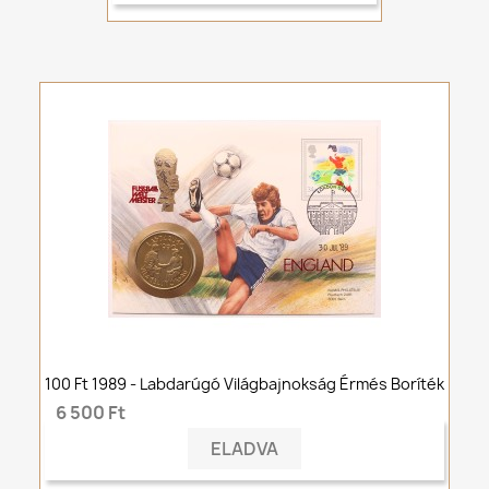
100 Ft 1989 - Labdarúgó Világbajnokság Érmés Boríték
6 500 Ft
ELADVA