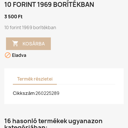
10 FORINT 1969 BORÍTÉKBAN
3 500 Ft
10 forint 1969 borítékban

KOSÁRBA

Eladva
Termék részletei
Cikkszám
260225289
16 hasonló termékek ugyanazon
kategóriában: