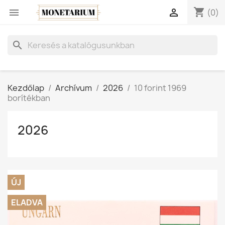
shopping_cart


(0)
search
Kezdőlap
Archívum
2026
10 forint 1969
borítékban
2026
ÚJ
ELADVA