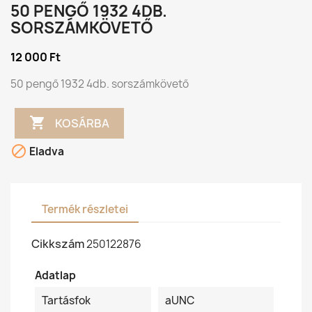
50 PENGŐ 1932 4DB.
SORSZÁMKÖVETŐ
12 000 Ft
50 pengő 1932 4db. sorszámkövető

KOSÁRBA

Eladva
Termék részletei
Cikkszám
250122876
Adatlap
Tartásfok
aUNC