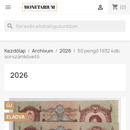
shopping_cart


(0)
search
Kezdőlap
Archívum
2026
50 pengő 1932 4db.
sorszámkövető
2026
ÚJ
ELADVA