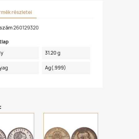
rmék részletei
kszám
260129320
tlap
ly
31.20 g
yag
Ag(.999)
: