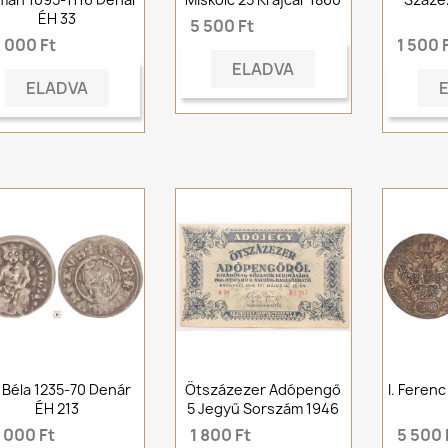
ÉH 33
5 500 Ft
 000 Ft
1 500 
ELADVA
ELADVA
. Béla 1235-70 Denár
Ötszázezer Adópengő
I. Ferenc
ÉH 213
5 Jegyű Sorszám 1946
 000 Ft
1 800 Ft
5 500 