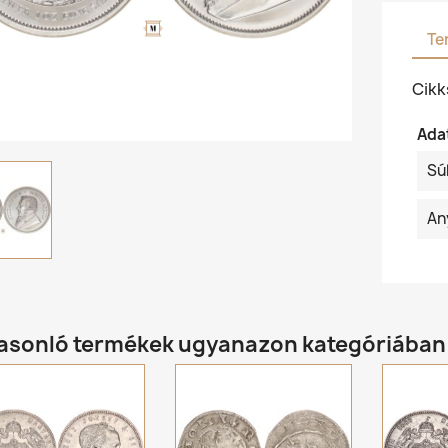
Te
Cik
Ada
Sú
An
hasonló termékek ugyanazon kategóriában