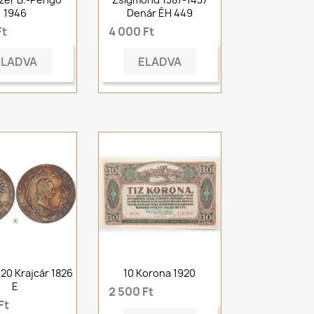
1946
Denár ÉH 449
Ft
4 000 Ft
ELADVA
ELADVA
 20 Krajcár 1826
10 Korona 1920
E
2 500 Ft
Ft