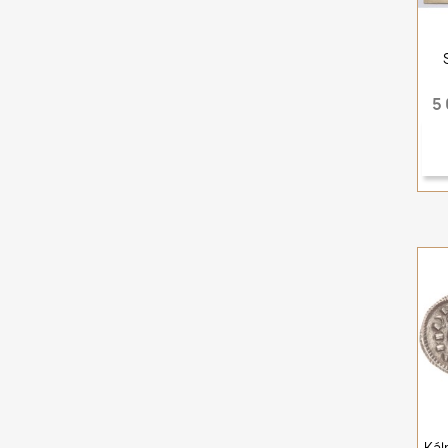
5
Kál