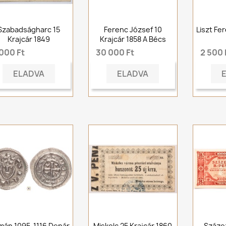
Szabadságharc 15
Ferenc József 10
Liszt Fe
Krajcár 1849
Krajcár 1858 A Bécs
 000 Ft
30 000 Ft
2 500 
ELADVA
ELADVA
mán 1095-1116 Denár
Miskolc 25 Krajcár 1860
Száze