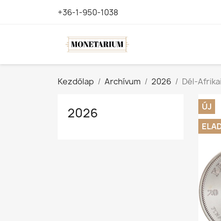
+36-1-950-1038
Kezdőlap
Archívum
2026
Dél-Afrika
ÚJ
2026
ELA