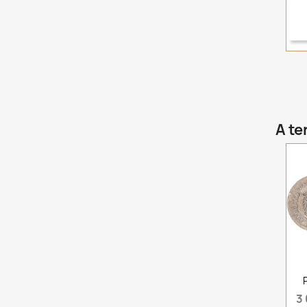
A te
3