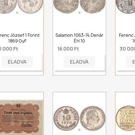
renc József 1 Forint
Salamon 1063-74 Denár
Ferenc 
1869 GyF
ÉH 10
1
0 000 Ft
16 000 Ft
30 000
ELADVA
ELADVA