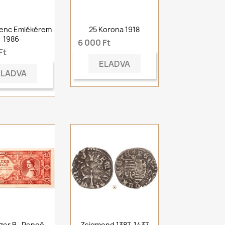
renc Emlékérem
25 Korona 1918
1986
6 000 Ft
Ft
ELADVA
ELADVA
zer B.-Pengő
Zsigmond 1387-1437