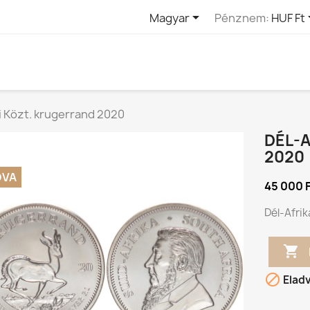

Magyar
Pénznem:
HUF Ft
i Közt. krugerrand 2020
DÉL-A
2020
DVA
45 000 
Dél-Afrik


Elad