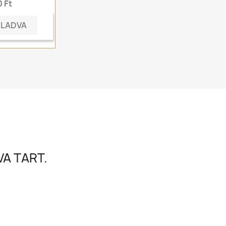
 Ft
ELADVA
A TART.