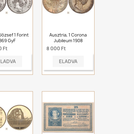
József 1 Forint
Ausztria, 1 Corona
869 GyF
Jubileum 1908
 Ft
8 000 Ft
ELADVA
ELADVA