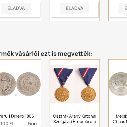
ELADVA
ELADVA
rmék vásárlói ezt is megvették:
Peru 1 Dinero 1866
Osztrák Arany Katonai
Mexik
Szolgálati Érdemérem
Chaac 
 000 Ft
Fine