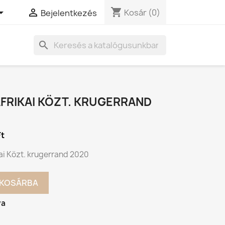
shopping_cart


Kosár
(0)
Bejelentkezés
search
FRIKAI KÖZT. KRUGERRAND
Ft
ai Közt. krugerrand 2020
KOSÁRBA
va