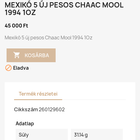
MEXIKÓ 5 ÚJ PESOS CHAAC MOOL
1994 1OZ
45 000 Ft
Mexikó 5 új pesos Chaac Mool 1994 1Oz

KOSÁRBA

Eladva
Termék részletei
Cikkszám
260129602
Adatlap
Súly
31.14 g