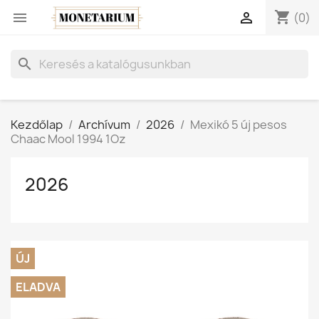
shopping_cart


(0)
search
Kezdőlap
Archívum
2026
Mexikó 5 új pesos
Chaac Mool 1994 1Oz
2026
ÚJ
ELADVA