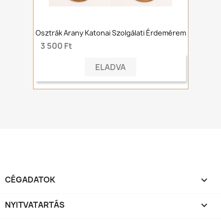
Osztrák Arany Katonai Szolgálati Érdemérem
3 500 Ft
ELADVA
CÉGADATOK

NYITVATARTÁS
