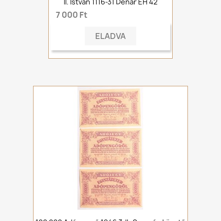
II. István 1116-31 Denár ÉH 42
7 000 Ft
ELADVA