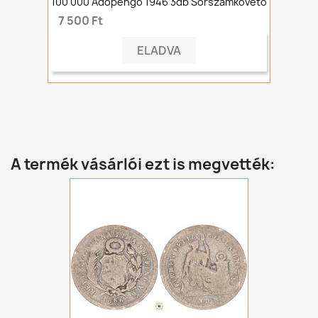
100 000 Adópengő 1946 3db Sorszámkövető
7 500 Ft
ELADVA
A termék vásárlói ezt is megvették: