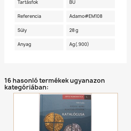
Tartásfok
BU
Referencia
Adamo#EM108
Súly
28 g
Anyag
Ag(.900)
16 hasonló termékek ugyanazon
kategóriában: