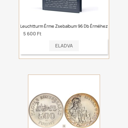
Leuchtturm Érme Zsebalbum 96 Db Érméhez
5 600 Ft
ELADVA