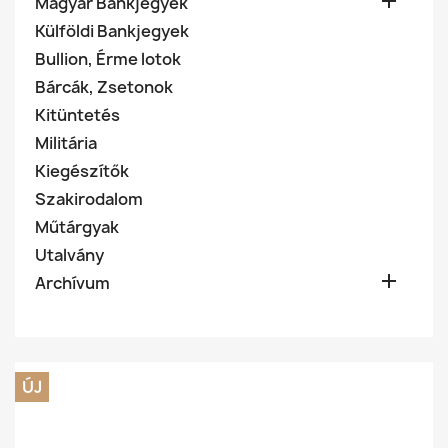

Magyar Bankjegyek
Külföldi Bankjegyek
Bullion, Érme lotok
Bárcák, Zsetonok
Kitüntetés
Militária
Kiegészítők
Szakirodalom
Műtárgyak
Utalvány

Archívum
ÚJ