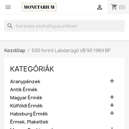
shopping_cart


(0)
search
Kezdőlap
500 forint Labdarúgó VB'90 1989 BP
KATEGÓRIÁK

Aranypénzek
Antik Érmék

Magyar Érmék

Külföldi Érmék

Habsburg Érmék
Érmek, Plakettek