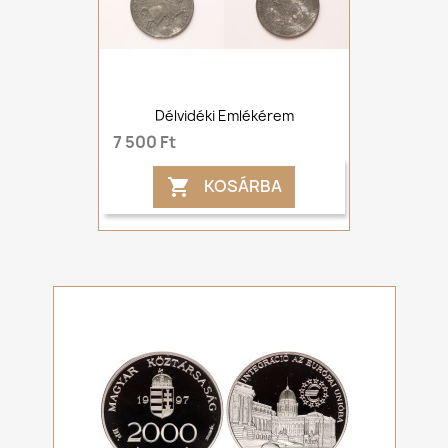
Délvidéki Emlékérem
7 500 Ft
KOSÁRBA
