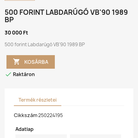
500 FORINT LABDARÚGÓ VB'90 1989
BP
30 000 Ft
500 forint Labdarúgó VB'90 1989 BP

KOSÁRBA

Raktáron
Termék részletei
Cikkszám
250224195
Adatlap