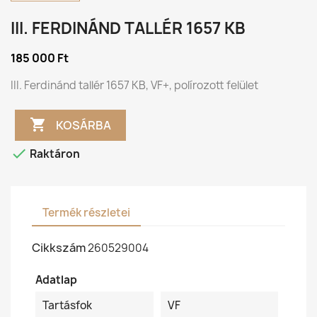
III. FERDINÁND TALLÉR 1657 KB
185 000 Ft
III. Ferdinánd tallér 1657 KB, VF+, polírozott felület

KOSÁRBA

Raktáron
Termék részletei
Cikkszám
260529004
Adatlap
Tartásfok
VF