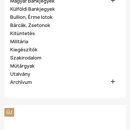

Magyar Bankjegyek
Külföldi Bankjegyek
Bullion, Érme lotok
Bárcák, Zsetonok
Kitüntetés
Militária
Kiegészítők
Szakirodalom
Műtárgyak
Utalvány

Archívum
ÚJ