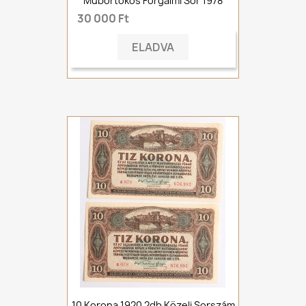
Műbőrtokos Forgalmi Sor 1978
30 000 Ft
ELADVA
10 Korona 1920 2db Közeli Sorszám