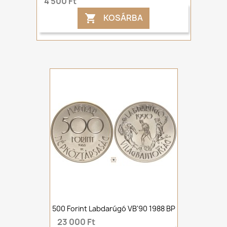
4 500 Ft
KOSÁRBA

500 Forint Labdarúgó VB'90 1988 BP
23 000 Ft