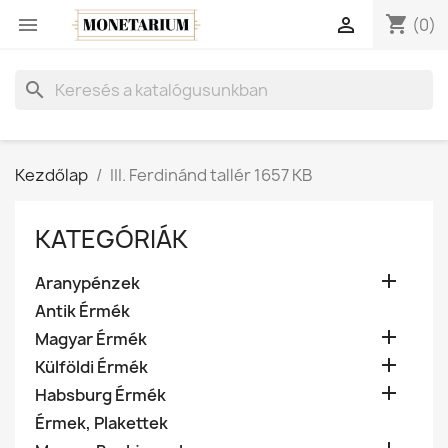
shopping_cart


(0)
search
Kezdőlap
III. Ferdinánd tallér 1657 KB
KATEGÓRIÁK

Aranypénzek
Antik Érmék

Magyar Érmék

Külföldi Érmék

Habsburg Érmék
Érmek, Plakettek