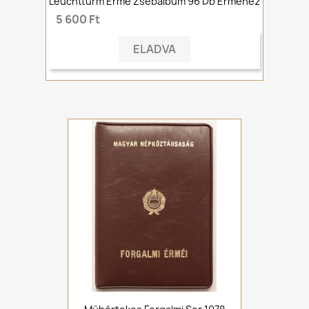
Leuchtturm Érme Zsebalbum 96 Db Érméhez
5 600 Ft
ELADVA