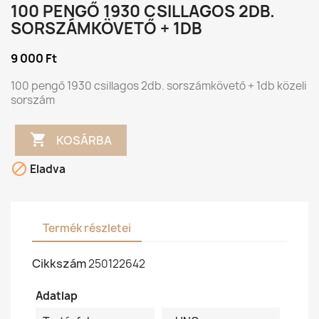
100 PENGŐ 1930 CSILLAGOS 2DB.
SORSZÁMKÖVETŐ + 1DB
9 000 Ft
100 pengő 1930 csillagos 2db. sorszámkövető + 1db közeli
sorszám

KOSÁRBA

Eladva
Termék részletei
Cikkszám
250122642
Adatlap