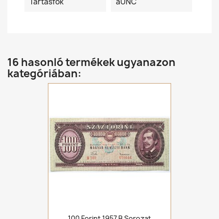
Tartásfok
aUNC
16 hasonló termékek ugyanazon
kategóriában:
100 Forint 1957 B Sorozat