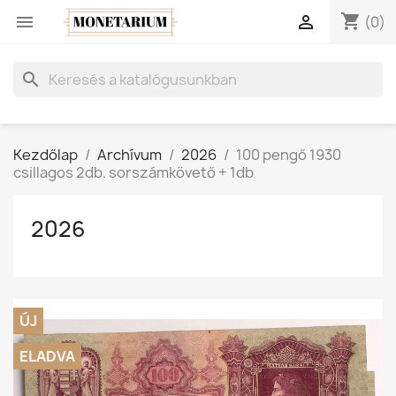
shopping_cart


(0)
search
Kezdőlap
Archívum
2026
100 pengő 1930
csillagos 2db. sorszámkövető + 1db
2026
ÚJ
ELADVA