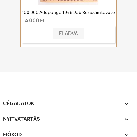
100 000 Adópengő 1946 2db Sorszámkövető
4 000 Ft
ELADVA
CÉGADATOK

NYITVATARTÁS

FIÓKOD
