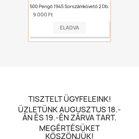
500 Pengő 1945 Sorszámkövető 2 Db.
9 000 Ft
ELADVA
TISZTELT ÜGYFELEINK!
ÜZLETÜNK AUGUSZTUS 18.-
ÁN ÉS 19.-ÉN ZÁRVA TART.
MEGÉRTÉSÜKET
KÖSZÖNJÜK!