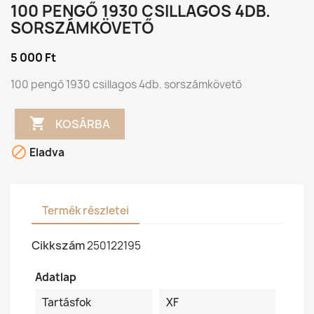
100 PENGŐ 1930 CSILLAGOS 4DB.
SORSZÁMKÖVETŐ
5 000 Ft
100 pengő 1930 csillagos 4db. sorszámkövető

KOSÁRBA

Eladva
Termék részletei
Cikkszám
250122195
Adatlap
Tartásfok
XF