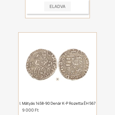
ELADVA
I. Mátyás 1458-90 Denár K-P Rozetta ÉH 567
9 000 Ft