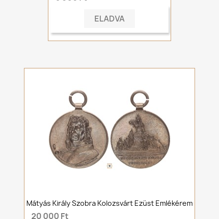
ELADVA
Mátyás Király Szobra Kolozsvárt Ezüst Emlékérem
20 000 Ft