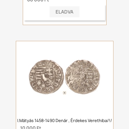
ELADVA
I.Mátyás 1458-1490 Denár , Érdekes Verethiba/!/
10 000 Ft