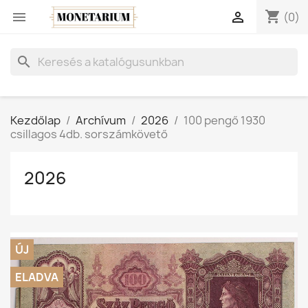
shopping_cart


(0)
search
Kezdőlap
Archívum
2026
100 pengő 1930
csillagos 4db. sorszámkövető
2026
ÚJ
ELADVA