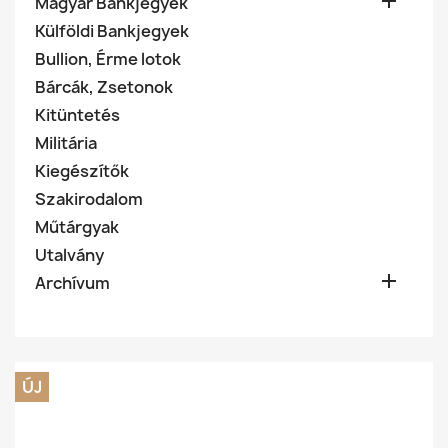

Magyar Bankjegyek
Külföldi Bankjegyek
Bullion, Érme lotok
Bárcák, Zsetonok
Kitüntetés
Militária
Kiegészítők
Szakirodalom
Műtárgyak
Utalvány

Archívum
ÚJ