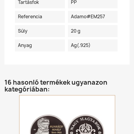
Tartásfok
PP
Referencia
Adamo#EM257
Súly
20 g
Anyag
Ag(.925)
16 hasonló termékek ugyanazon
kategóriában: