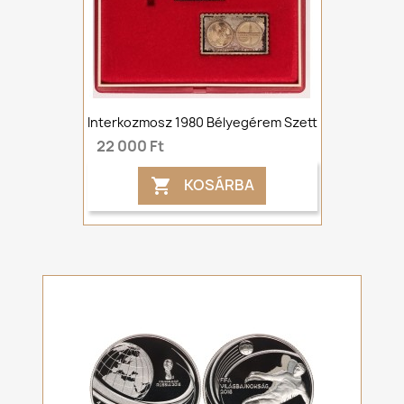
Interkozmosz 1980 Bélyegérem Szett
22 000 Ft
KOSÁRBA
