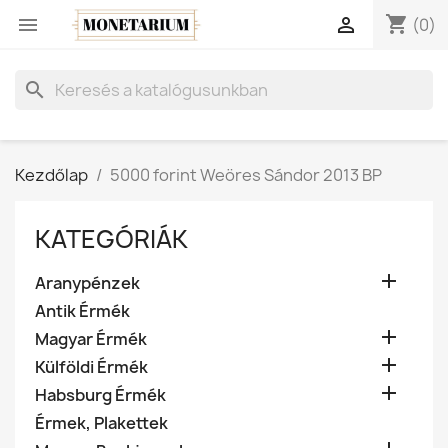
shopping_cart


(0)
search
Kezdőlap
5000 forint Weöres Sándor 2013 BP
KATEGÓRIÁK

Aranypénzek
Antik Érmék

Magyar Érmék

Külföldi Érmék

Habsburg Érmék
Érmek, Plakettek