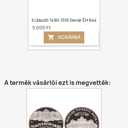
II.Ulászló 1490-1516 Denár ÉH 644
5 000 Ft
KOSÁRBA

A termék vásárlói ezt is megvették: