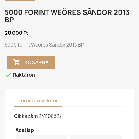
5000 FORINT WEÖRES SÁNDOR 2013
BP
20 000 Ft
5000 forint Weöres Sándor 2013 BP

KOSÁRBA

Raktáron
Termék részletei
Cikkszám
241108327
Adatlap