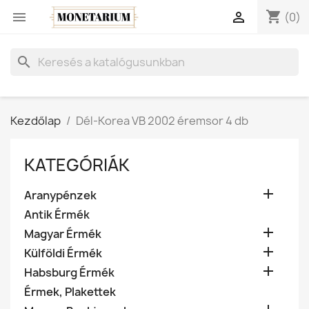
shopping_cart


(0)
search
Kezdőlap
Dél-Korea VB 2002 éremsor 4 db
KATEGÓRIÁK

Aranypénzek
Antik Érmék

Magyar Érmék

Külföldi Érmék

Habsburg Érmék
Érmek, Plakettek