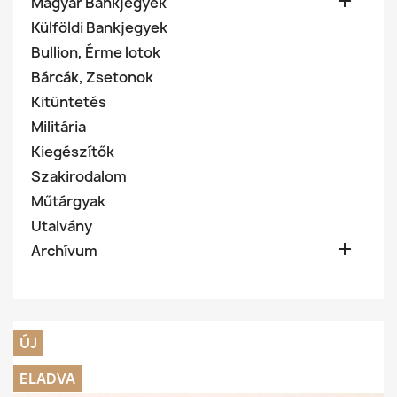

Magyar Bankjegyek
Külföldi Bankjegyek
Bullion, Érme lotok
Bárcák, Zsetonok
Kitüntetés
Militária
Kiegészítők
Szakirodalom
Műtárgyak
Utalvány

Archívum
ÚJ
ELADVA