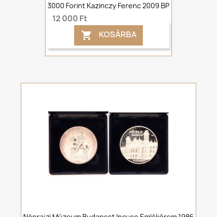
3000 Forint Kazinczy Ferenc 2009 BP
12 000 Ft
KOSÁRBA

Néprajzi Múzeum Budapest Incuse Emlékérem 1986