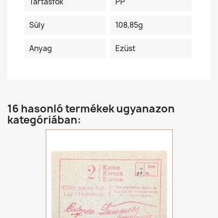
Tartásfok
PP
Súly
108,85g
Anyag
Ezüst
16 hasonló termékek ugyanazon
kategóriában: