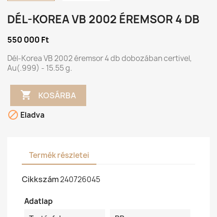
DÉL-KOREA VB 2002 ÉREMSOR 4 DB
550 000 Ft
Dél-Korea VB 2002 éremsor 4 db dobozában certivel,
Au(.999) - 15.55 g.

KOSÁRBA

Eladva
Termék részletei
Cikkszám
240726045
Adatlap