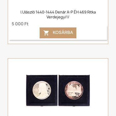
I.Ulászló 1440-1444 Denár A-P ÉH 469 Ritka
Verdejegy/!/
5 000 Ft
KOSÁRBA
