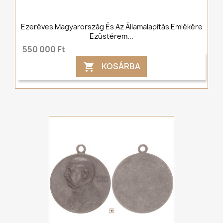
Ezeréves Magyarország És Az Államalapítás Emlékére
Ezüstérem...
550 000 Ft
KOSÁRBA
