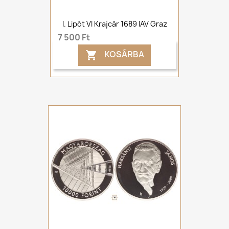
I. Lipót VI Krajcár 1689 IAV Graz
7 500 Ft
KOSÁRBA
