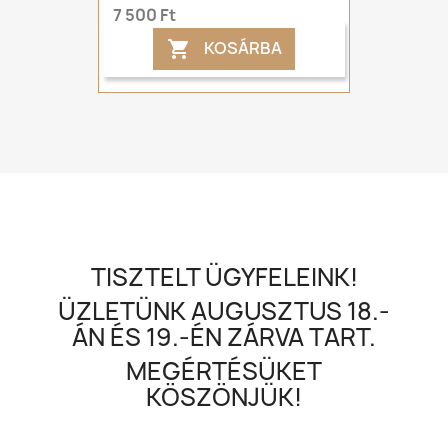
7 500 Ft
KOSÁRBA

TISZTELT ÜGYFELEINK!
ÜZLETÜNK AUGUSZTUS 18.-
ÁN ÉS 19.-ÉN ZÁRVA TART.
MEGÉRTÉSÜKET
KÖSZÖNJÜK!