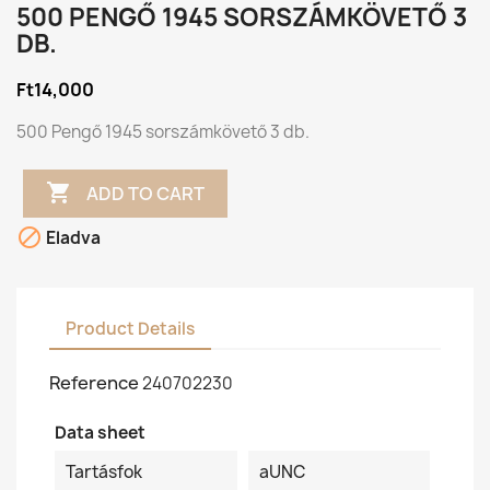
500 PENGŐ 1945 SORSZÁMKÖVETŐ 3
DB.
Ft14,000
500 Pengő 1945 sorszámkövető 3 db.

ADD TO CART

Eladva
Product Details
Reference
240702230
Data sheet
Tartásfok
aUNC