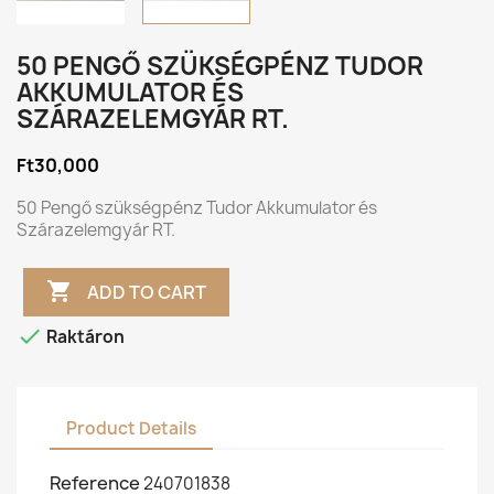
50 PENGŐ SZÜKSÉGPÉNZ TUDOR
AKKUMULATOR ÉS
SZÁRAZELEMGYÁR RT.
Ft30,000
50 Pengő szükségpénz Tudor Akkumulator és
Szárazelemgyár RT.

ADD TO CART

Raktáron
Product Details
Reference
240701838