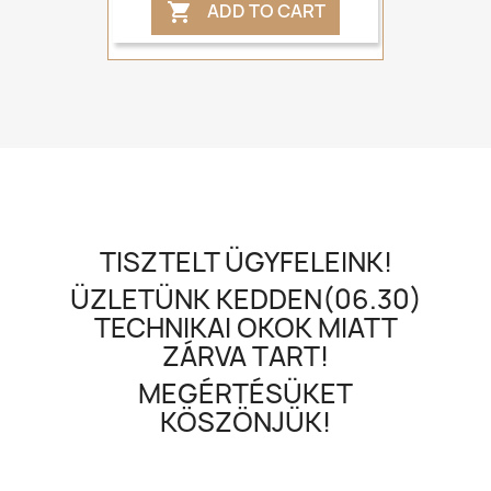
ADD TO CART

TISZTELT ÜGYFELEINK!
ÜZLETÜNK KEDDEN(06.30)
TECHNIKAI OKOK MIATT
ZÁRVA TART!
MEGÉRTÉSÜKET
KÖSZÖNJÜK!