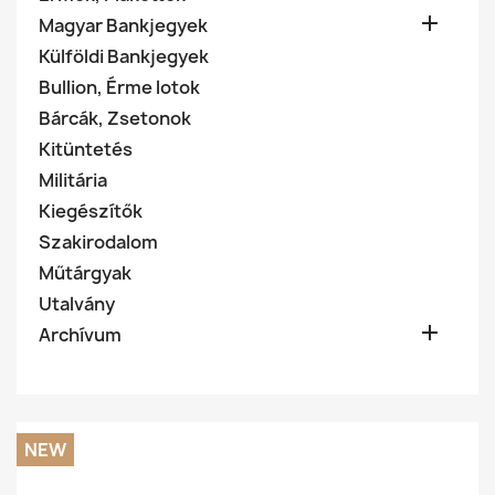

Magyar Bankjegyek
Külföldi Bankjegyek
Bullion, Érme lotok
Bárcák, Zsetonok
Kitüntetés
Militária
Kiegészítők
Szakirodalom
Műtárgyak
Utalvány

Archívum
NEW