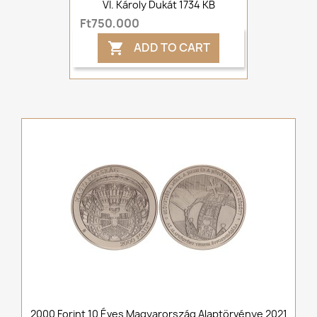
VI. Károly Dukát 1734 KB
Ft750,000
ADD TO CART

2000 Forint 10 Éves Magyarország Alaptörvénye 2021