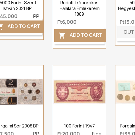
15000 Forint Szent
Rudolf Trónörökös
50
István 2021 BP
Halálára Emlékérem
Hegyesh
1889
t45,000
PP
Ft6,000
Ft15,
ADD TO CART

OUT
ADD TO CART

orgalmi Sor 2008 BP
100 Forint 1947
Forgal
t7,500
PP
Ft20,000
Fine
Ft35,