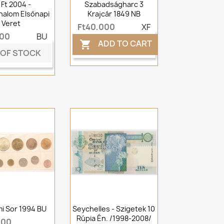
 Ft 2004 -
Szabadságharc 3
alom Elsőnapi
Krajcár 1849 NB
Veret
Ft40,000
XF
000
BU
ADD TO CART

 OF STOCK
mi Sor 1994 BU
Seychelles - Szigetek 10
Rúpia Én. /1998-2008/
000