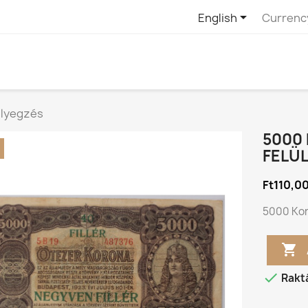

English
Currenc
bélyegzés
5000 
FELÜ
Ft110,0
5000 Koro


Rakt