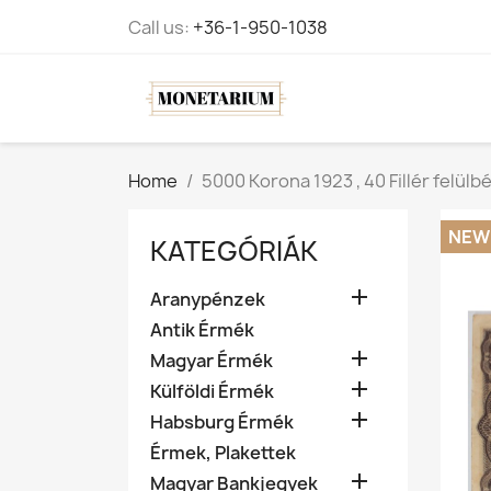
Call us:
+36-1-950-1038
Home
5000 Korona 1923 , 40 Fillér felül
NEW
KATEGÓRIÁK

Aranypénzek
Antik Érmék

Magyar Érmék

Külföldi Érmék

Habsburg Érmék
Érmek, Plakettek

Magyar Bankjegyek