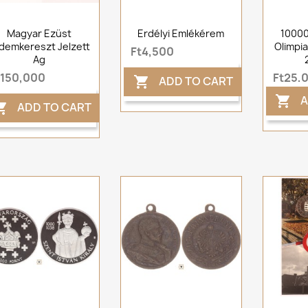
Magyar Ezüst
Erdélyi Emlékérem
10000
demkereszt Jelzett
Olimpia
Ft4,500
Ag
t150,000
Ft25,
ADD TO CART

A

ADD TO CART
