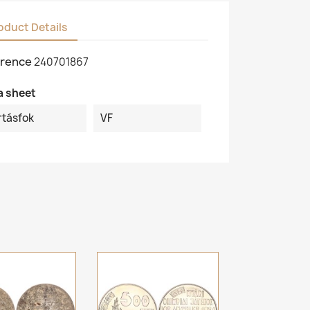
oduct Details
rence
240701867
a sheet
rtásfok
VF