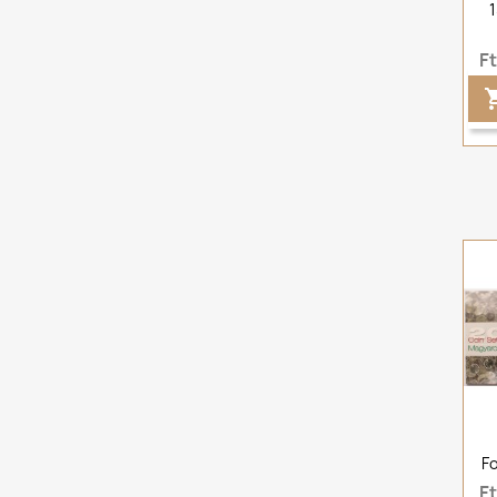
F
F
F