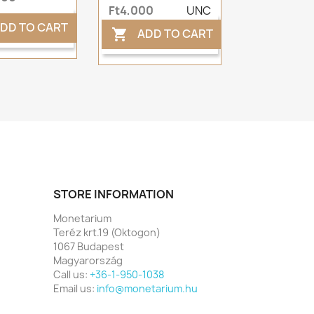
Ft4,000
UNC
DD TO CART
ADD TO CART

STORE INFORMATION
Monetarium
Teréz krt.19 (Oktogon)
1067 Budapest
Magyarország
Call us:
+36-1-950-1038
Email us:
info@monetarium.hu