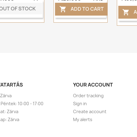
OUT OF STOCK
ADD TO CART

A

VATARTÁS
YOUR ACCOUNT
 Zárva
Order tracking
 Péntek: 10:00 - 17:00
Sign in
t: Zárva
Create account
ap: Zárva
My alerts