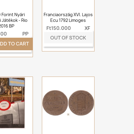
 Forint Nyári
Franciaország XVI. Lajos
i Játékok - Rio
Ecu 1792 Limoges
2016 BP
Ft150,000
XF
000
PP
OUT OF STOCK
DD TO CART