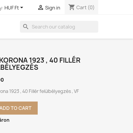
shopping_cart


Cart
(0)
y:
HUF Ft
Sign in
search
KORONA 1923 , 40 FILLÉR
LBÉLYEGZÉS
00
na 1923 , 40 Fillér felülbélyegzés , VF
ADD TO CART
áron