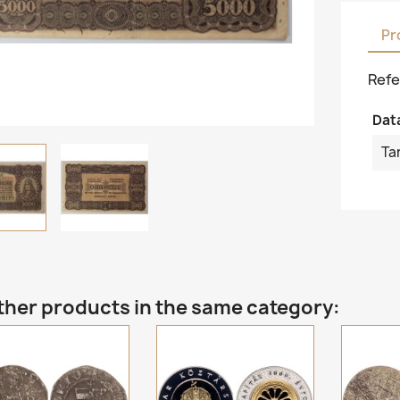
Pr
Refe
Dat
Ta
ther products in the same category: