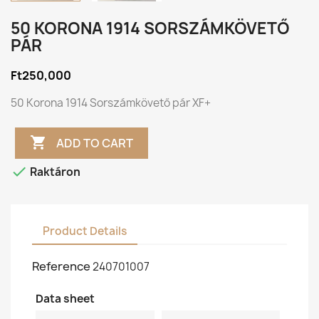
50 KORONA 1914 SORSZÁMKÖVETŐ
PÁR
Ft250,000
50 Korona 1914 Sorszámkövető pár XF+

ADD TO CART

Raktáron
Product Details
Reference
240701007
Data sheet