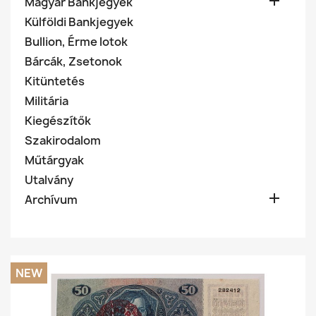

Magyar Bankjegyek
Külföldi Bankjegyek
Bullion, Érme lotok
Bárcák, Zsetonok
Kitüntetés
Militária
Kiegészítők
Szakirodalom
Műtárgyak
Utalvány

Archívum
NEW