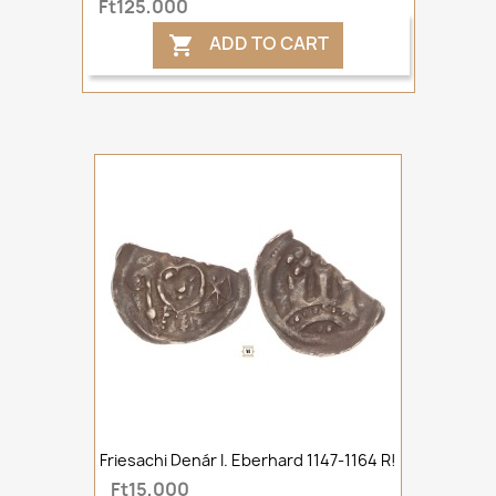
Ft125,000
ADD TO CART

Friesachi Denár I. Eberhard 1147-1164 R!
Ft15,000