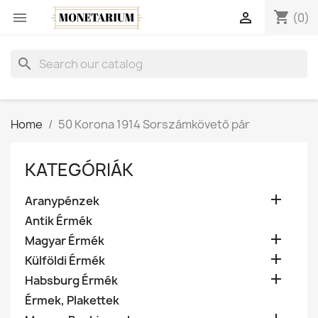
shopping_cart


(0)
search
Home
50 Korona 1914 Sorszámkövető pár
KATEGÓRIÁK

Aranypénzek
Antik Érmék

Magyar Érmék

Külföldi Érmék

Habsburg Érmék
Érmek, Plakettek