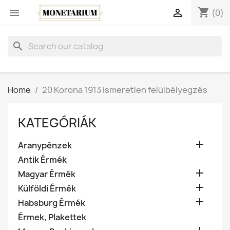
shopping_cart


(0)
search
Home
20 Korona 1913 Ismeretlen felülbélyegzés
KATEGÓRIÁK

Aranypénzek
Antik Érmék

Magyar Érmék

Külföldi Érmék

Habsburg Érmék
Érmek, Plakettek