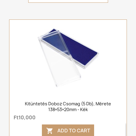
Kitüntetés Doboz Csomag (5 Db), Mérete
138×53×20mm - Kék
Ft10,000
ADD TO CART
