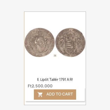
II. Lipót Tallér 1791 A R!
Ft2,500,000
ADD TO CART
