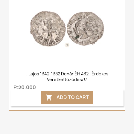
I. Lajos 1342-1382 Denár ÉH 432 , Érdekes
Veretkettőződés/!/
Ft20,000
ADD TO CART
