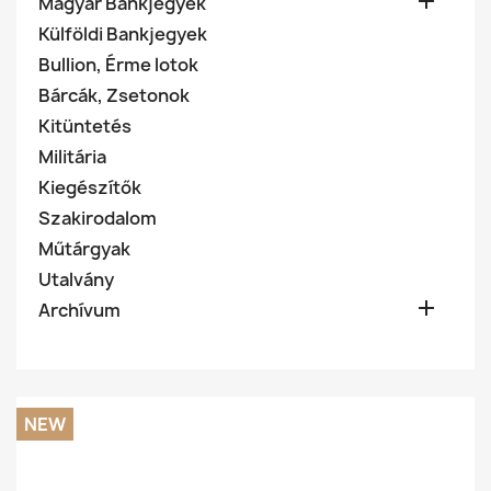

Magyar Bankjegyek
Külföldi Bankjegyek
Bullion, Érme lotok
Bárcák, Zsetonok
Kitüntetés
Militária
Kiegészítők
Szakirodalom
Műtárgyak
Utalvány

Archívum
NEW