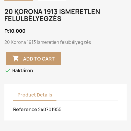
20 KORONA 1913 ISMERETLEN
FELÜLBÉLYEGZÉS
Ft10,000
20 Korona 1913 Ismeretlen felülbélyegzés

ADD TO CART

Raktáron
Product Details
Reference
240701955