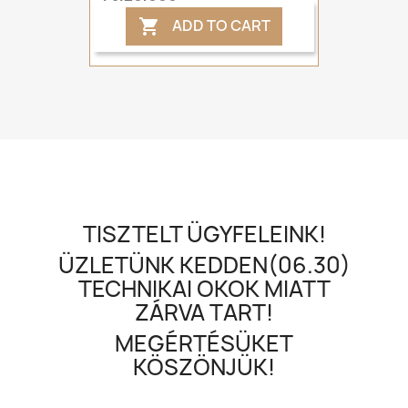
ADD TO CART

TISZTELT ÜGYFELEINK!
ÜZLETÜNK KEDDEN(06.30)
TECHNIKAI OKOK MIATT
ZÁRVA TART!
MEGÉRTÉSÜKET
KÖSZÖNJÜK!