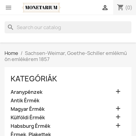
shopping_cart


(0)
search
Home
Sachsen-Weimar, Goethe-Schiller emlékmű
ón emlékérem 1857
KATEGÓRIÁK

Aranypénzek
Antik Érmék

Magyar Érmék

Külföldi Érmék

Habsburg Érmék
Érmek, Plakettek