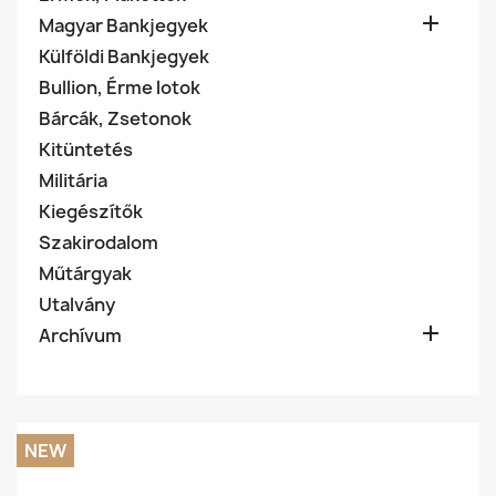

Magyar Bankjegyek
Külföldi Bankjegyek
Bullion, Érme lotok
Bárcák, Zsetonok
Kitüntetés
Militária
Kiegészítők
Szakirodalom
Műtárgyak
Utalvány

Archívum
NEW