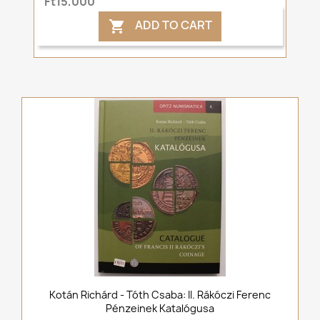
Ft15,000
ADD TO CART

Kotán Richárd - Tóth Csaba: II. Rákóczi Ferenc
Pénzeinek Katalógusa