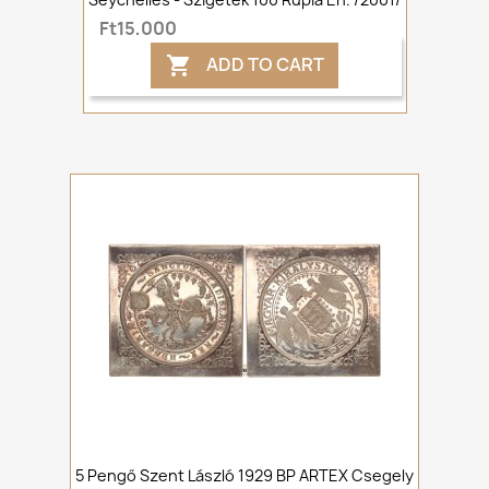
Ft15,000
ADD TO CART

5 Pengő Szent László 1929 BP ARTEX Csegely