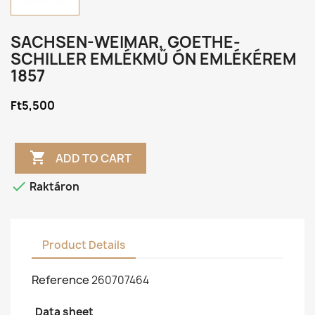
SACHSEN-WEIMAR, GOETHE-
SCHILLER EMLÉKMŰ ÓN EMLÉKÉREM
1857
Ft5,500

ADD TO CART

Raktáron
Product Details
Reference
260707464
Data sheet