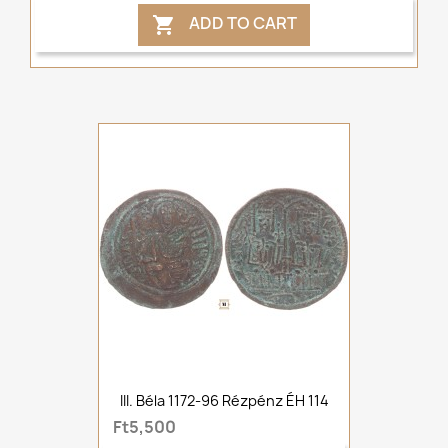
ADD TO CART

III. Béla 1172-96 Rézpénz ÉH 114
Ft5,500