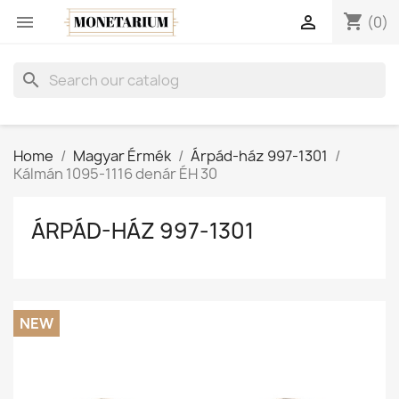
shopping_cart


(0)
search
Home
Magyar Érmék
Árpád-ház 997-1301
Kálmán 1095-1116 denár ÉH 30
ÁRPÁD-HÁZ 997-1301
NEW