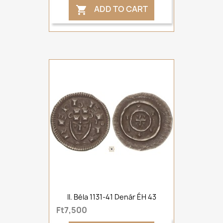
ADD TO CART

II. Béla 1131-41 Denár ÉH 43
Ft7,500