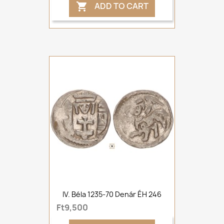
ADD TO CART

IV. Béla 1235-70 Denár ÉH 246
Ft9,500