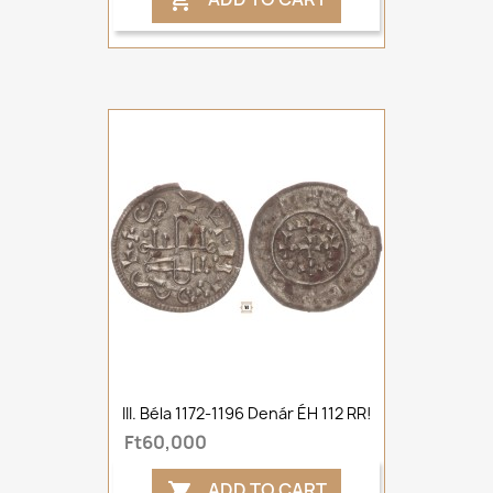

III. Béla 1172-1196 Denár ÉH 112 RR!
Ft60,000
ADD TO CART
