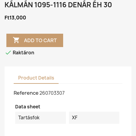
KÁLMÁN 1095-1116 DENÁR ÉH 30
Ft13,000

ADD TO CART

Raktáron
Product Details
Reference
260703307
Data sheet
Tartásfok
XF