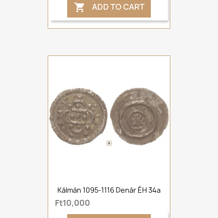
ADD TO CART

Kálmán 1095-1116 Denár ÉH 34a
Ft10,000