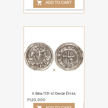
ADD TO CART

II. Béla 1131-41 Denár ÉH 44
Ft20,000
ADD TO CART