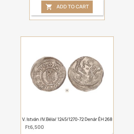
ADD TO CART

V. István /IV.Béla/ 1245/1270-72 Denár ÉH 268
Ft6,500