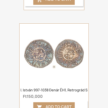
I. István 997-1038 Denár ÉH1, Retrográd S
Ft150,000
ADD TO CART
