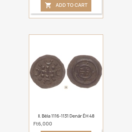
ADD TO CART

II. Béla 1116-1131 Denár ÉH 48
Ft6,000