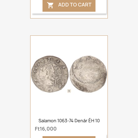
ADD TO CART

Salamon 1063-74 Denár ÉH 10
Ft16,000