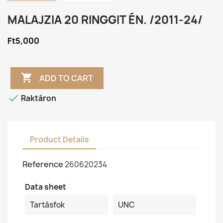
MALAJZIA 20 RINGGIT ÉN. /2011-24/
Ft5,000

ADD TO CART

Raktáron
Product Details
Reference
260620234
Data sheet
Tartásfok
UNC