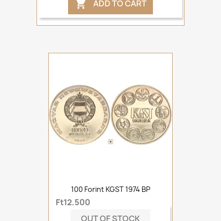
ADD TO CART

100 Forint KGST 1974 BP
Ft12,500
OUT OF STOCK