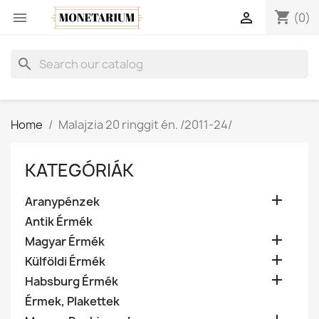
shopping_cart


(0)
search
Home
Malajzia 20 ringgit én. /2011-24/
KATEGÓRIÁK

Aranypénzek
Antik Érmék

Magyar Érmék

Külföldi Érmék

Habsburg Érmék
Érmek, Plakettek