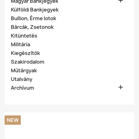

Magyar Bankjegyek
Külföldi Bankjegyek
Bullion, Érme lotok
Bárcák, Zsetonok
Kitüntetés
Militária
Kiegészítők
Szakirodalom
Műtárgyak
Utalvány

Archívum
NEW