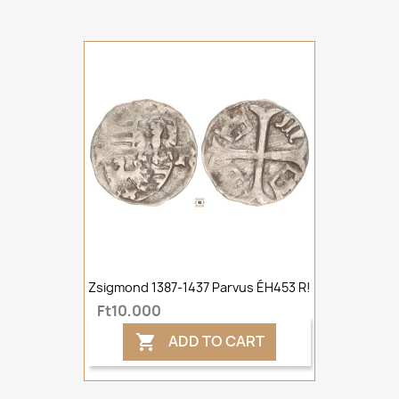
Zsigmond 1387-1437 Parvus ÉH453 R!
Ft10,000
ADD TO CART
