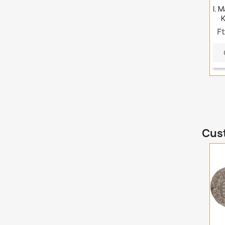
I. 
K
F
Cust