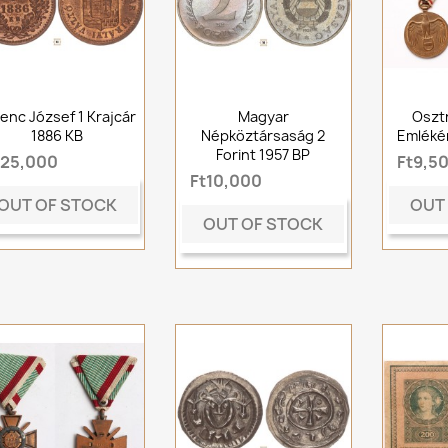
enc József 1 Krajcár
Magyar
Oszt
1886 KB
Népköztársaság 2
Emléké
Forint 1957 BP
t25,000
Ft9,5
Ft10,000
OUT OF STOCK
OUT
OUT OF STOCK