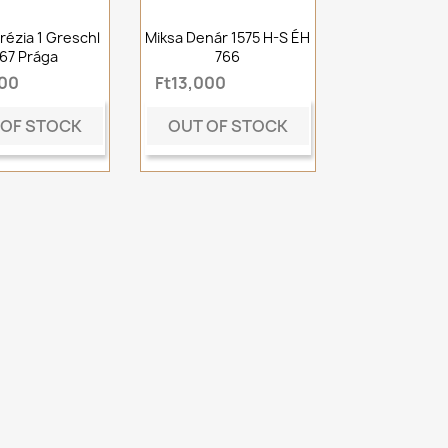
rézia 1 Greschl
Miksa Denár 1575 H-S ÉH
767 Prága
766
000
Ft13,000
 OF STOCK
OUT OF STOCK