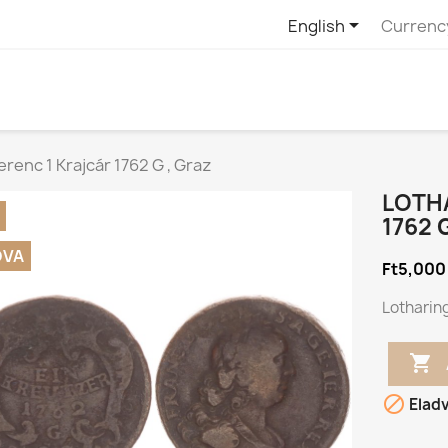

English
Currenc
erenc 1 Krajcár 1762 G , Graz
LOTHA
1762 
DVA
Ft5,000
Lotharing


Elad