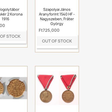
fogolytábor
Szapolyai János
kér 2 Korona
Aranyforint 1540 HF -
1916
Nagyszeben, Fráter
György
000
Ft725,000
 OF STOCK
OUT OF STOCK