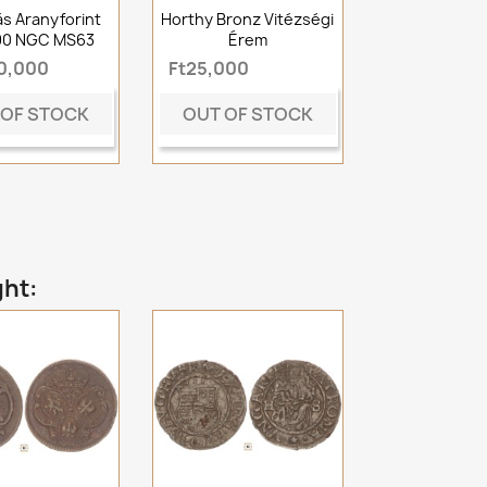
ás Aranyforint
Horthy Bronz Vitézségi
90 NGC MS63
Érem
50,000
Ft25,000
 OF STOCK
OUT OF STOCK
ght: