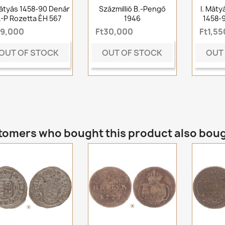
Mátyás 1458-90 Denár
Százmillió B.-Pengő
I. Máty
-P Rozetta ÉH 567
1946
1458-
t9,000
Ft30,000
Ft1,5
OUT OF STOCK
OUT OF STOCK
OUT
omers who bought this product also bou