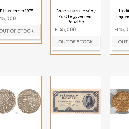
FJ Hadiérem 1873
Csapattiszti Jelvény
Hadi
Zöld Fegyvernemi
Hajmás
t15,000
Posztón
Ft45,000
Ft15,
OUT OF STOCK
OUT OF STOCK
OUT