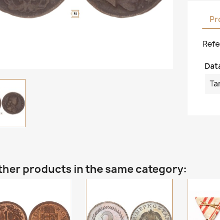
Pr
Refe
Dat
Ta
ther products in the same category: