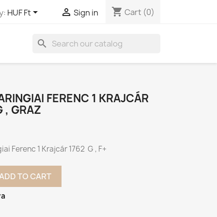
shopping_cart


Cart
(0)
y:
HUF Ft
Sign in
search
RINGIAI FERENC 1 KRAJCÁR
G , GRAZ
iai Ferenc 1 Krajcár 1762 G , F+
ADD TO CART
va