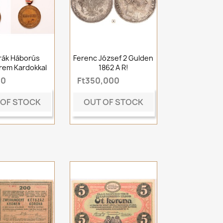
rák Háborús
Ferenc József 2 Gulden
rem Kardokkal
1862 A R!
00
Ft350,000
 OF STOCK
OUT OF STOCK