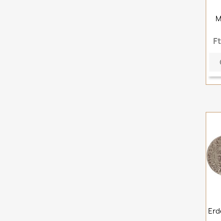
M
F
Erd