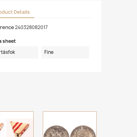
oduct Details
rence
240328082017
a sheet
rtásfok
Fine