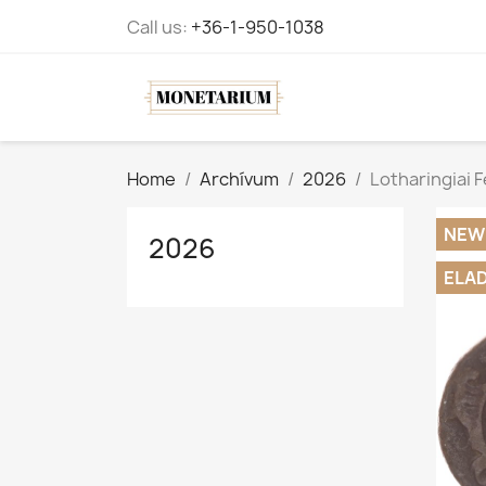
Call us:
+36-1-950-1038
Home
Archívum
2026
Lotharingiai F
NEW
2026
ELA