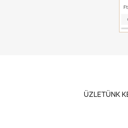
F
ÜZLETÜNK KE