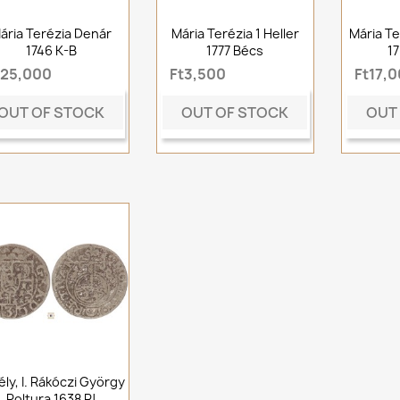
ária Terézia Denár
Mária Terézia 1 Heller
Mária Te
1746 K-B
1777 Bécs
1
t25,000
Ft3,500
Ft17,
OUT OF STOCK
OUT OF STOCK
OUT
ély, I. Rákóczi György
Poltura 1638 R!