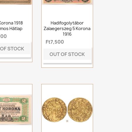
Korona 1918
Hadifogolytábor
ámos Hátlap
Zalaegerszeg 5 Korona
1916
000
Ft7,500
 OF STOCK
OUT OF STOCK