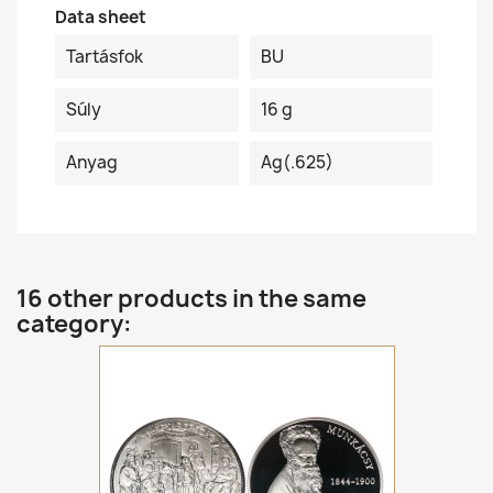
Data sheet
Tartásfok
BU
Súly
16 g
Anyag
Ag(.625)
16 other products in the same
category: