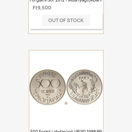
Ft9,500
OUT OF STOCK
500 Forint Labdarúgó VB'90 1988 BP