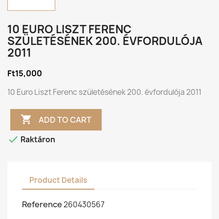
10 EURO LISZT FERENC
SZÜLETÉSÉNEK 200. ÉVFORDULÓJA
2011
Ft15,000
10 Euro Liszt Ferenc születésének 200. évfordulója 2011

ADD TO CART

Raktáron
Product Details
Reference
260430567