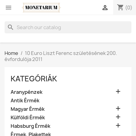
shopping_cart


(0)
search
Home
10 Euro Liszt Ferenc születésének 200.
évfordulója 2011
KATEGÓRIÁK

Aranypénzek
Antik Érmék

Magyar Érmék

Külföldi Érmék

Habsburg Érmék
Érmek, Plakettek