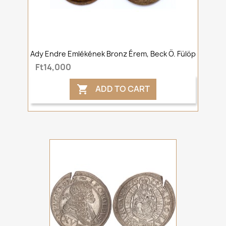
Ady Endre Emlékének Bronz Érem, Beck Ö. Fülöp
Ft14,000
ADD TO CART
