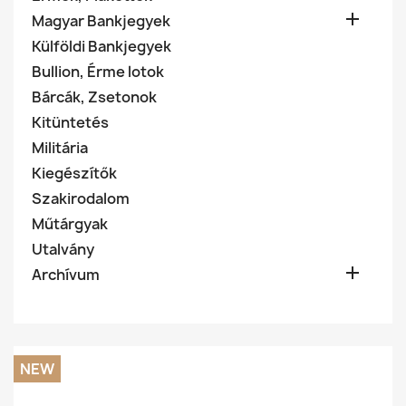

Magyar Bankjegyek
Külföldi Bankjegyek
Bullion, Érme lotok
Bárcák, Zsetonok
Kitüntetés
Militária
Kiegészítők
Szakirodalom
Műtárgyak
Utalvány

Archívum
NEW