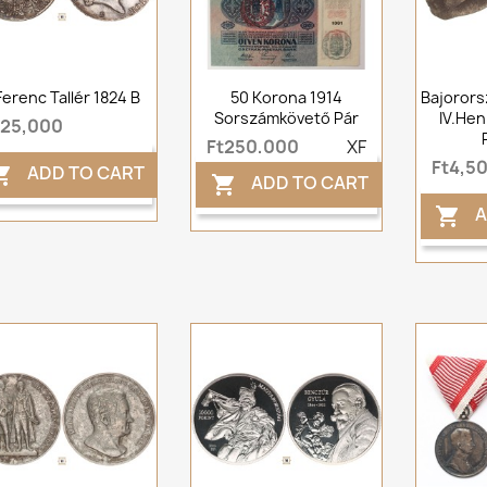
 Ferenc Tallér 1824 B
50 Korona 1914
Bajorors
Sorszámkövető Pár
IV.Hen
t25,000
Ft250,000
XF
Ft4,5
ADD TO CART

ADD TO CART

A
