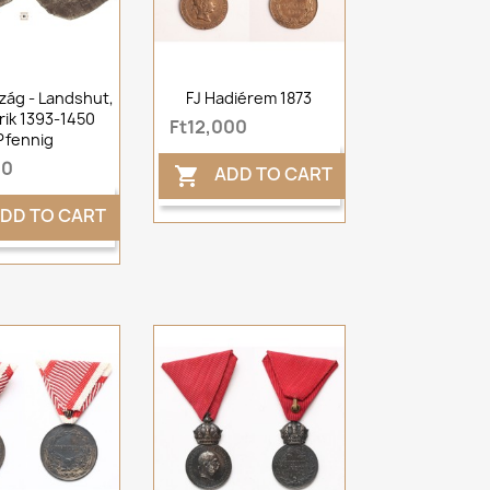
zág - Landshut,
FJ Hadiérem 1873
rik 1393-1450
Ft12,000
Pfennig
00
ADD TO CART

DD TO CART