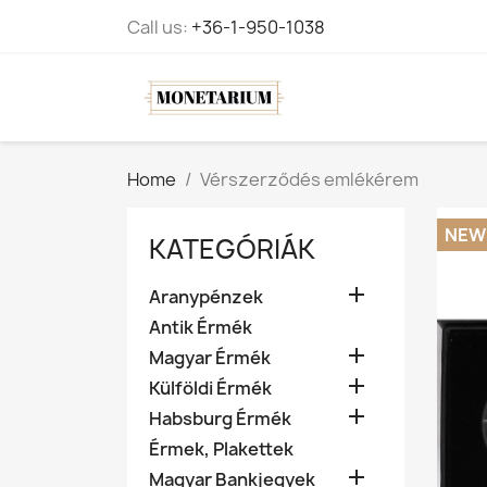
Call us:
+36-1-950-1038
Home
Vérszerződés emlékérem
NEW
KATEGÓRIÁK

Aranypénzek
Antik Érmék

Magyar Érmék

Külföldi Érmék

Habsburg Érmék
Érmek, Plakettek

Magyar Bankjegyek