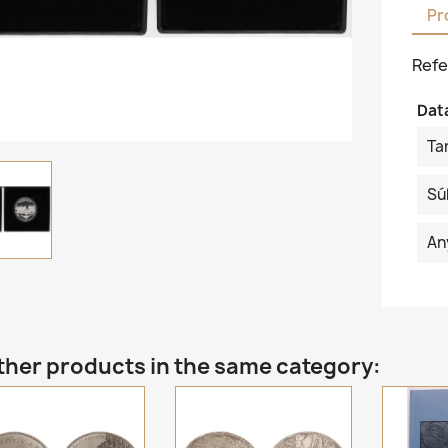
Pr
Refe
Dat
Ta
Sú
An
ther products in the same category: