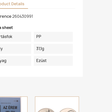
oduct Details
rence
260430991
a sheet
rtásfok
PP
ly
31,1g
yag
Ezüst