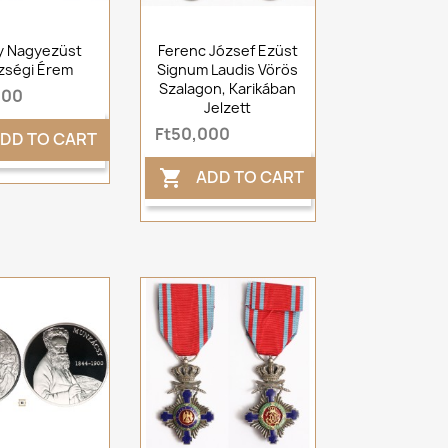
y Nagyezüst
Ferenc József Ezüst
zségi Érem
Signum Laudis Vörös
Szalagon, Karikában
000
Jelzett
Ft50,000
DD TO CART
ADD TO CART
