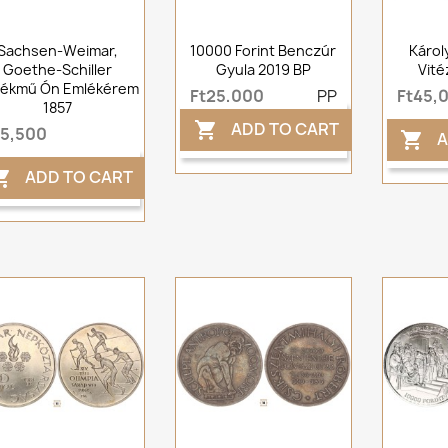
Sachsen-Weimar,
10000 Forint Benczúr
Károl
Goethe-Schiller
Gyula 2019 BP
Vité
lékmű Ón Emlékérem
Ft25,000
PP
Ft45,
1857
ADD TO CART

t5,500
A

ADD TO CART
