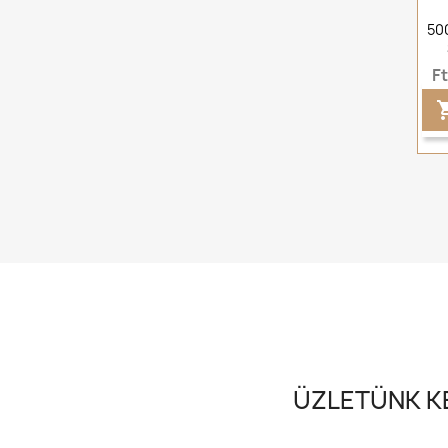
500
F
ÜZLETÜNK KE