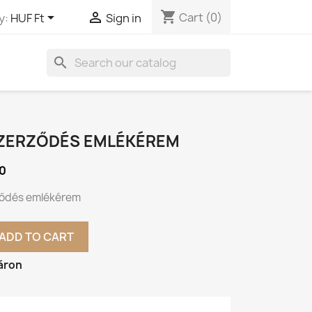
shopping_cart


Cart
(0)
y:
HUF Ft
Sign in
search
ZERZŐDÉS EMLÉKÉREM
0
ődés emlékérem
ADD TO CART
áron