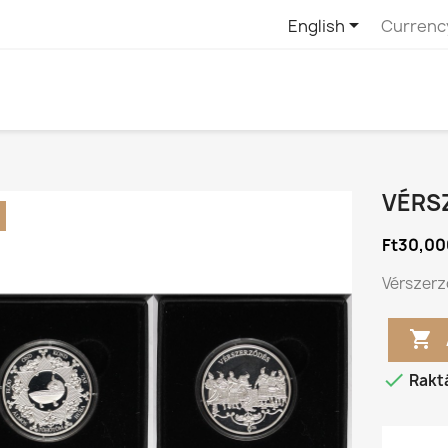

English
Currenc
VÉRS
Ft30,00
Vérszerz


Rakt