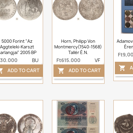
5000 Forint "Az
Horn, Philipp Von
Adamovs
Aggteleki-Karszt
Montmercy(1540-1568)
Érem
arlangjai" 2005 BP
Tallér É.n.
Ft9,0
t30,000
BU
Ft615,000
VF
A

ADD TO CART
ADD TO CART

