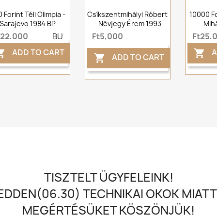
 Forint Téli Olimpia -
Csíkszentmihályi Róbert
10000 F
Sarajevo 1984 BP
- Névjegy Érem 1993
Mih
t22,000
BU
Ft5,000
Ft25,
ADD TO CART
A


ADD TO CART

TISZTELT ÜGYFELEINK!
DDEN(06.30) TECHNIKAI OKOK MIATT
MEGÉRTÉSÜKET KÖSZÖNJÜK!