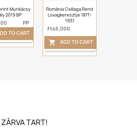
orint Munkácsy
Románia Csillaga Rend
ály 2019 BP
Lovagkeresztje 1877-
1937
000
PP
Ft45,000
DD TO CART
ADD TO CART

 ZÁRVA TART!