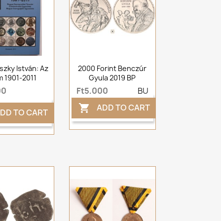
zky István: Az
2000 Forint Benczúr
 1901-2011
Gyula 2019 BP
00
Ft5,000
BU
ADD TO CART

DD TO CART