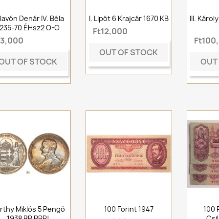
lavón Denár IV. Béla
I. Lipót 6 Krajcár 1670 KB
III. Káro
1235-70 ÉHsz2 O-O
Ft12,000
t3,000
Ft100
OUT OF STOCK
OUT OF STOCK
OUT
rthy Miklós 5 Pengő
100 Forint 1947
100 
1938 BP RRR!
Csi