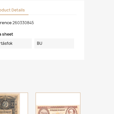
oduct Details
rence
260330845
a sheet
rtásfok
BU