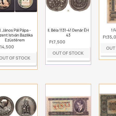
II. János Pál Pápa -
II. Béla 1131-41 Denár ÉH
1 F
zent István Bazilika
43
Ft35,
Ezüstérem
Ft7,500
t14,500
OUT
OUT OF STOCK
OUT OF STOCK