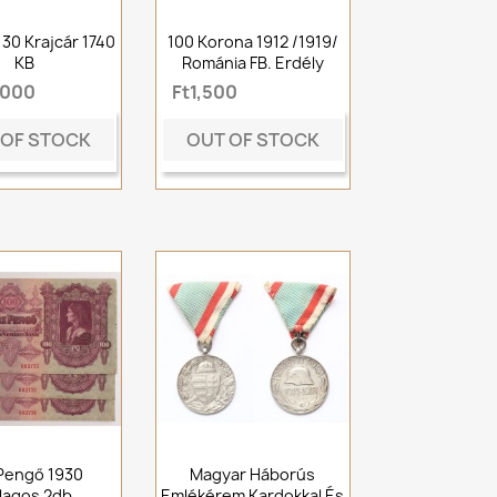
ly 30 Krajcár 1740
100 Korona 1912 /1919/
KB
Románia FB. Erdély
,000
Ft1,500
 OF STOCK
OUT OF STOCK
Pengő 1930
Magyar Háborús
llagos 2db.
Emlékérem Kardokkal És