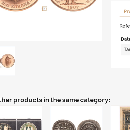
Pr
Refe
Dat
Ta
ther products in the same category: