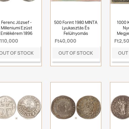
Ferenc József -
500 Forint 1980 MINTA
1000 
Milleniumi Ezüst
Lyukasztás És
Ny
Emlékérem 1896
Felülnyomás
Megje
t110,000
Ft40,000
Ft2,5
OUT OF STOCK
OUT OF STOCK
OUT