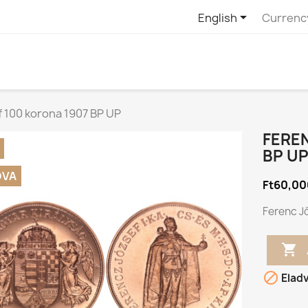

English
Currenc
 100 korona 1907 BP UP
FEREN
BP U
DVA
Ft60,00
Ferenc J


Elad