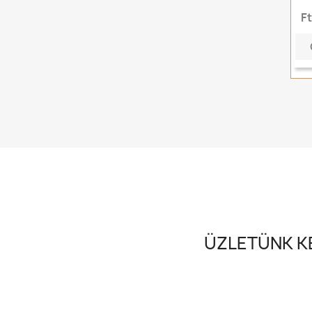
F
ÜZLETÜNK KE