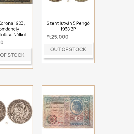
Korona 1923 ,
Szent István 5 Pengő
omdahely
1938 BP
lölése Nélkül
Ft25,000
00
OUT OF STOCK
 OF STOCK