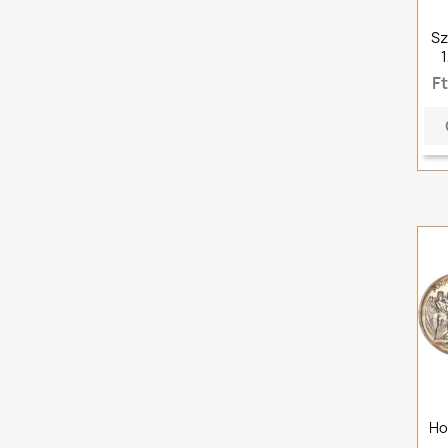
Sz
F
Ho