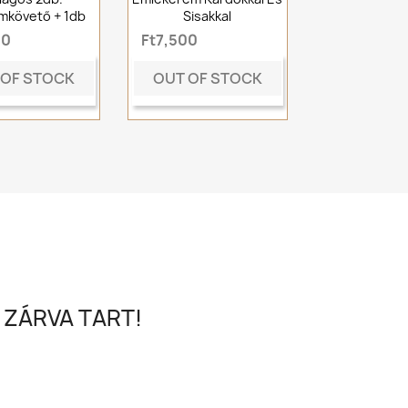
mkövető + 1db
Sisakkal
00
Ft7,500
 OF STOCK
OUT OF STOCK
 ZÁRVA TART!