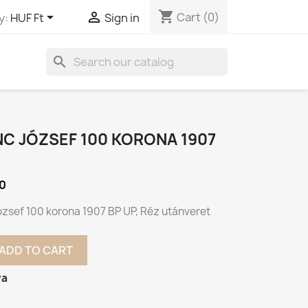
shopping_cart


Cart
(0)
y:
HUF Ft
Sign in
search
C JÓZSEF 100 KORONA 1907
P
0
ózsef 100 korona 1907 BP UP, Réz utánveret
ADD TO CART
va