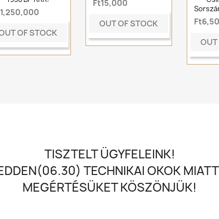
Ft15,000
Sorszá
t1,250,000
Ft6,5
OUT OF STOCK
OUT OF STOCK
OUT
TISZTELT ÜGYFELEINK!
DDEN(06.30) TECHNIKAI OKOK MIATT
MEGÉRTÉSÜKET KÖSZÖNJÜK!