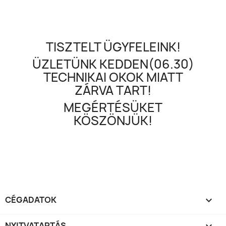
TISZTELT ÜGYFELEINK!
ÜZLETÜNK KEDDEN(06.30)
TECHNIKAI OKOK MIATT
ZÁRVA TART!
MEGÉRTÉSÜKET
KÖSZÖNJÜK!
CÉGADATOK

NYITVATARTÁS