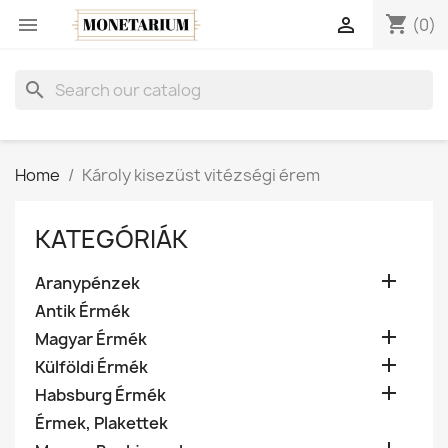
shopping_cart


(0)
search
Home
Károly kisezüst vitézségi érem
KATEGÓRIÁK

Aranypénzek
Antik Érmék

Magyar Érmék

Külföldi Érmék

Habsburg Érmék
Érmek, Plakettek