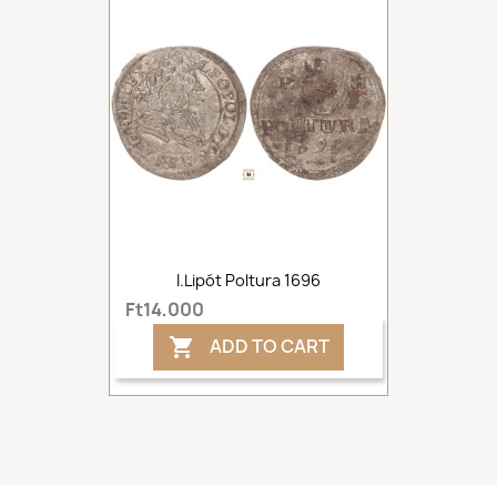
I.Lipót Poltura 1696
Ft14,000
ADD TO CART
