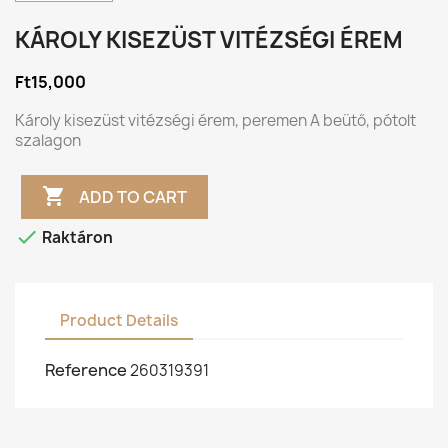
KÁROLY KISEZÜST VITÉZSÉGI ÉREM
Ft15,000
Károly kisezüst vitézségi érem, peremen A beütő, pótolt
szalagon

ADD TO CART

Raktáron
Product Details
Reference
260319391