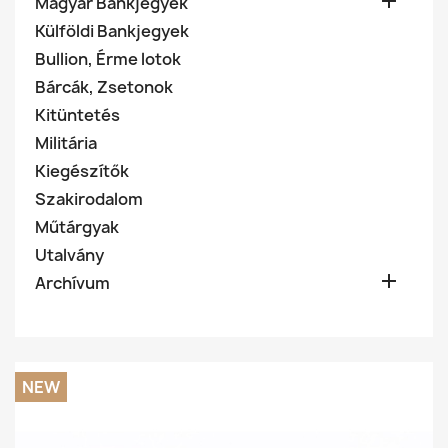

Magyar Bankjegyek
Külföldi Bankjegyek
Bullion, Érme lotok
Bárcák, Zsetonok
Kitüntetés
Militária
Kiegészítők
Szakirodalom
Műtárgyak
Utalvány

Archívum
NEW