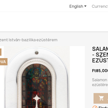

English
Currenc
Szent István-bazilika ezüstérem
SALAM
- SZE
EZÜS
DVA
Ft85,00
Salamon s
ezüstére
