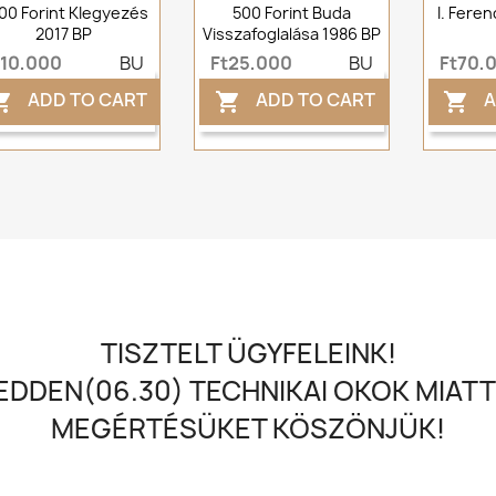
00 Forint KIegyezés
500 Forint Buda
I. Feren
2017 BP
Visszafoglalása 1986 BP
t10,000
BU
Ft25,000
BU
Ft70,
ADD TO CART
ADD TO CART
A



TISZTELT ÜGYFELEINK!
DDEN(06.30) TECHNIKAI OKOK MIATT
MEGÉRTÉSÜKET KÖSZÖNJÜK!