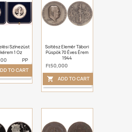
lési Színezüst
Soltész Elemér Tábori
kérem 1 Oz
Püspök 70 Éves Érem
1944
000
PP
Ft50,000
DD TO CART
ADD TO CART
