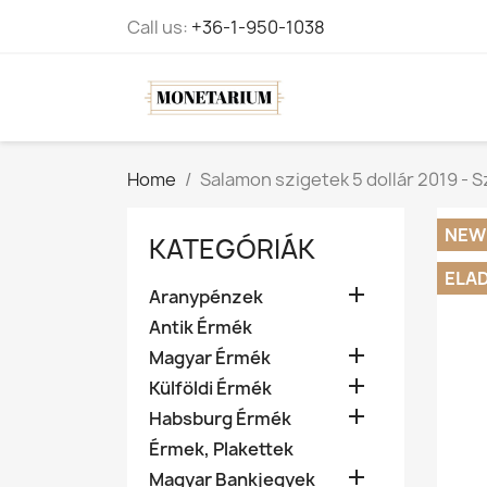
Call us:
+36-1-950-1038
Home
Salamon szigetek 5 dollár 2019 - 
NEW
KATEGÓRIÁK
ELA

Aranypénzek
Antik Érmék

Magyar Érmék

Külföldi Érmék

Habsburg Érmék
Érmek, Plakettek

Magyar Bankjegyek