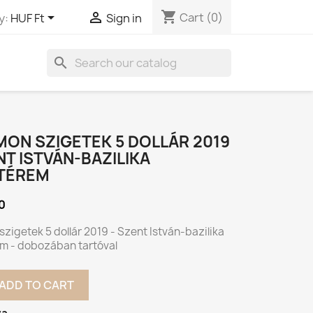
shopping_cart


Cart
(0)
y:
HUF Ft
Sign in
search
ON SZIGETEK 5 DOLLÁR 2019
NT ISTVÁN-BAZILIKA
TÉREM
0
zigetek 5 dollár 2019 - Szent István-bazilika
m - dobozában tartóval
ADD TO CART