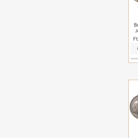
Ba
J
F