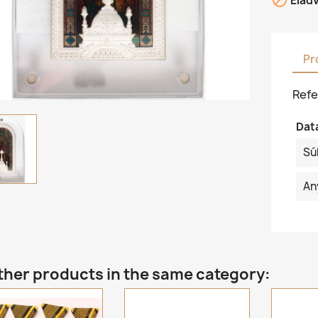

Elad
Pr
Refe
Dat
Sú
An
ther products in the same category: