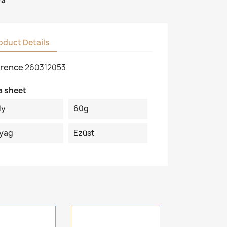
va
oduct Details
rence
260312053
a sheet
ly
60g
yag
Ezüst