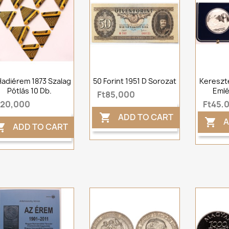
Hadiérem 1873 Szalag
50 Forint 1951 D Sorozat
Kereszte
Pótlás 10 Db.
Emlé
Ft85,000
t20,000
Ft45,
ADD TO CART

A

ADD TO CART
