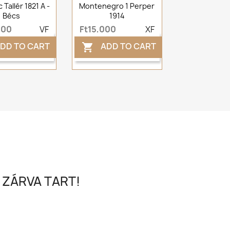
c Tallér 1821 A -
Montenegro 1 Perper
Bécs
1914
000
VF
Ft15,000
XF
DD TO CART
ADD TO CART

 ZÁRVA TART!