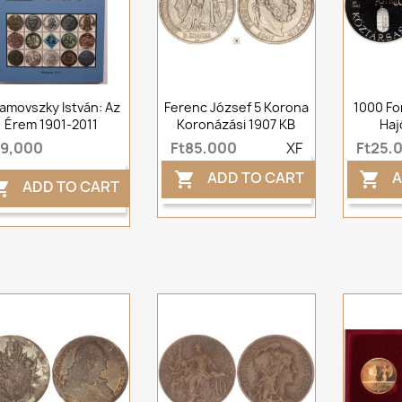
amovszky István: Az
Ferenc József 5 Korona
1000 Fo
Érem 1901-2011
Koronázási 1907 KB
Haj
t9,000
Ft85,000
XF
Ft25,
ADD TO CART
A


ADD TO CART
