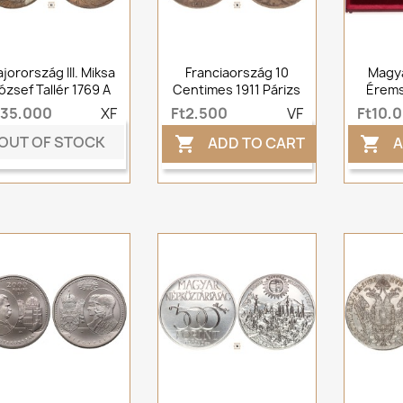
jorország III. Miksa
Franciaország 10
Magya
ózsef Tallér 1769 A
Centimes 1911 Párizs
Érems
t35,000
XF
Ft2,500
VF
Ft10,
OUT OF STOCK
ADD TO CART
A

