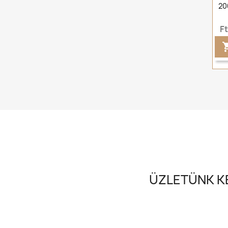
20
F
ÜZLETÜNK KE