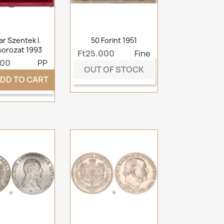
r Szentek I.
50 Forint 1951
orozat 1993
Ft25,000
Fine
000
PP
OUT OF STOCK
DD TO CART