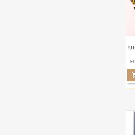
FJ 
F