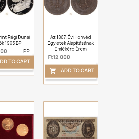
rint Régi Dunai
Az 1867. Évi Honvéd
ók 1995 BP
Egyletek Alapításának
Emlékére Érem
000
PP
Ft12,000
DD TO CART
ADD TO CART
