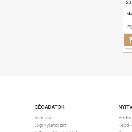
20
Ma
F
CÉGADATOK
NYIT
Szállítás
Hétfő:
Jogi Nyilatkozat
Kedd -