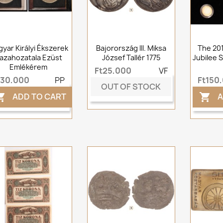
yar Királyi Ékszerek
Bajorország III. Miksa
The 20
azahozatala Ezüst
József Tallér 1775
Jubilee S
Emlékérem
Ft25,000
VF
t30,000
PP
Ft150
OUT OF STOCK
ADD TO CART
A

