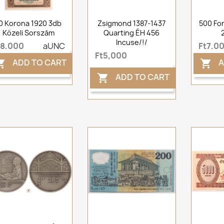
0 Korona 1920 3db
Zsigmond 1387-1437
500 Fo
Közeli Sorszám
Quarting ÉH 456
Incuse/!/
t8,000
aUNC
Ft7,0
Ft5,000
ADD TO CART
A


ADD TO CART
