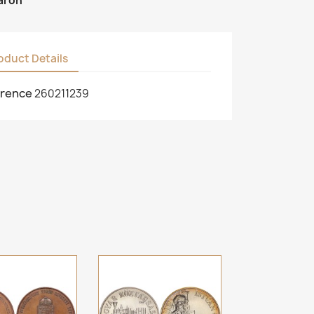
áron
oduct Details
rence
260211239