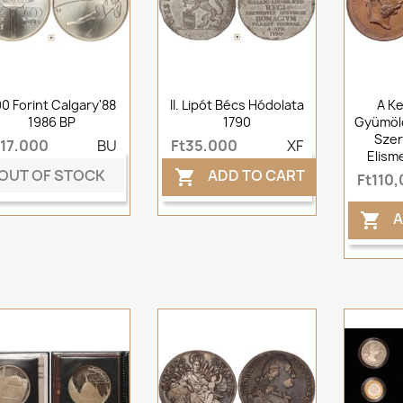
0 Forint Calgary'88
II. Lipót Bécs Hódolata
A Ke
1986 BP
1790
Gyümöl
Szer
t17,000
BU
Ft35,000
XF
Elism
OUT OF STOCK
ADD TO CART

Ft110
A
