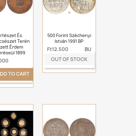
rtészet És
500 Forint Széchenyi
csészet Terén
István 1991 BP
zett Érdem
Ft12,500
BU
eréseül 1899
OUT OF STOCK
,000
DD TO CART