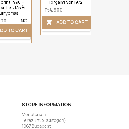
Forint 1990 H
Forgalmi Sor 1972
Lyukasztás És
Ft4,500
lülnyomás
000
UNC
ADD TO CART

DD TO CART
STORE INFORMATION
Monetarium
Teréz krt.19 (Oktogon)
1067 Budapest