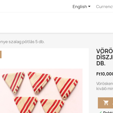

English
Currenc
nye szalag pótlás 5 db.
VÖRÖ
DÍSZJ
DB.
Ft10,00
Vöröskere
kiváló mi
