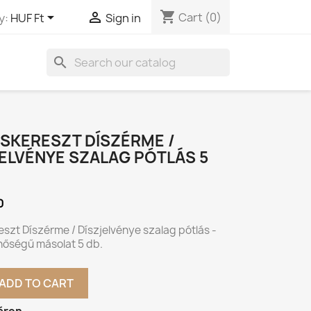
shopping_cart


Cart
(0)
y:
HUF Ft
Sign in
search
SKERESZT DÍSZÉRME /
ELVÉNYE SZALAG PÓTLÁS 5
0
szt Díszérme / Díszjelvénye szalag pótlás -
nőségű másolat 5 db.
ADD TO CART