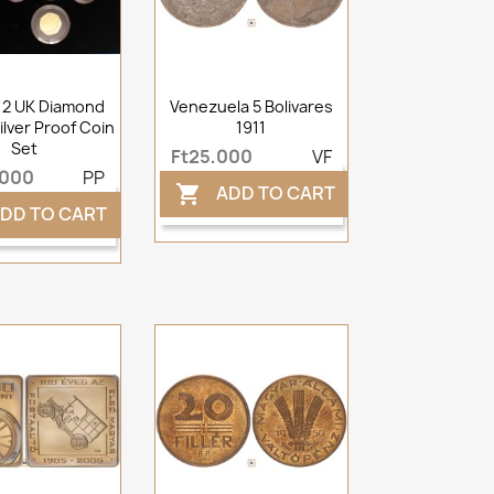
12 UK Diamond
Venezuela 5 Bolivares
ilver Proof Coin
1911
Set
Ft25,000
VF
,000
PP
ADD TO CART

DD TO CART