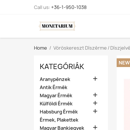
Call us:
+36-1-950-1038
Home
Vöröskereszt Díszérme / Díszjelvé
NEW
KATEGÓRIÁK

Aranypénzek
Antik Érmék

Magyar Érmék

Külföldi Érmék

Habsburg Érmék
Érmek, Plakettek

Magyar Bankjegyek