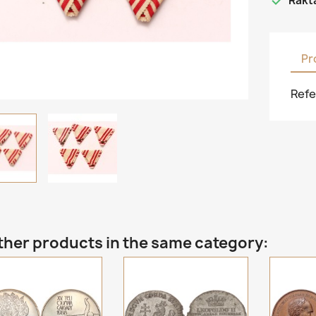

Rakt
Pr
Refe
ther products in the same category: