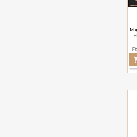
Mag
H
F