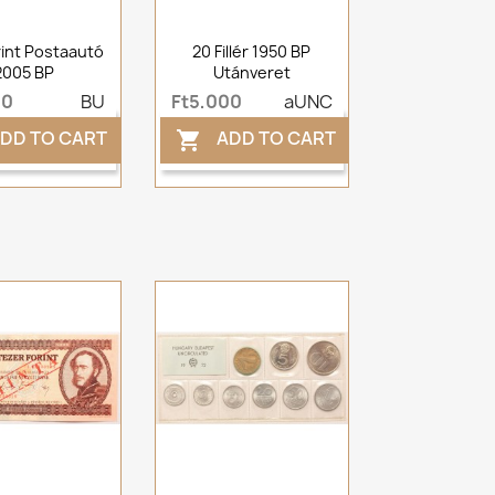
rint Postaautó
20 Fillér 1950 BP
2005 BP
Utánveret
00
BU
Ft5,000
aUNC
DD TO CART
ADD TO CART
