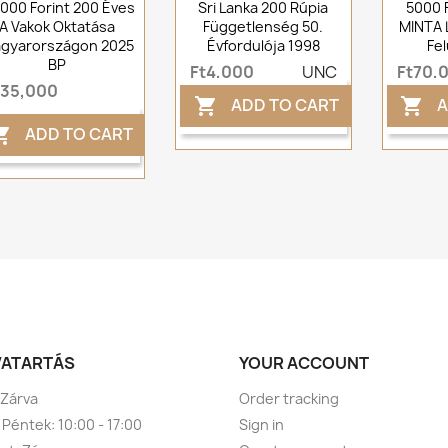
 000 Forint 200 Éves
Sri Lanka 200 Rúpia
5000 
A Vakok Oktatása
Függetlenség 50.
MINTA 
gyarországon 2025
Évfordulója 1998
Fe
BP
Ft4,000
UNC
Ft70,
t35,000
ADD TO CART
A


ADD TO CART

VATARTÁS
YOUR ACCOUNT
 Zárva
Order tracking
 Péntek: 10:00 - 17:00
Sign in